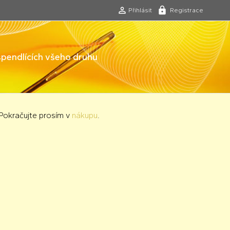
Přihlásit
Registrace
 špendlících všeho druhu
 Pokračujte prosím v
nákupu
.