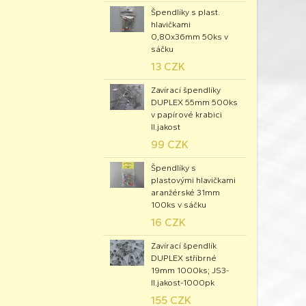
Špendlíky s plast.
hlavičkami
0,80x36mm 50ks v
sáčku
13 CZK
Zavírací špendlíky
DUPLEX 55mm 500ks
v papírové krabici
II.jakost
99 CZK
Špendlíky s
plastovými hlavičkami
aranžérské 31mm
100ks v sáčku
16 CZK
Zavírací špendlík
DUPLEX stříbrné
19mm 1000ks; JS3-
II.jakost-1000pk
155 CZK