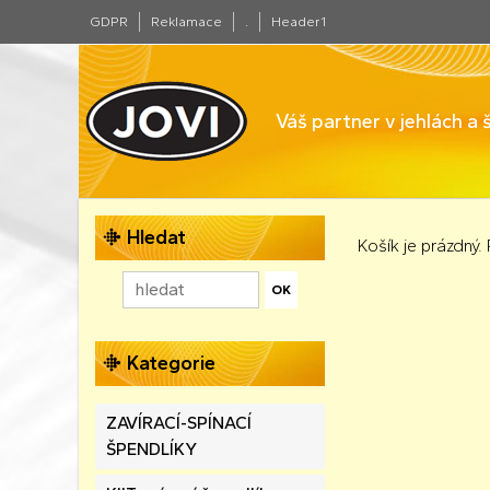
GDPR
Reklamace
.
Header1
Váš partner v jehlách a
Hledat
Košík je prázdný.
Kategorie
ZAVÍRACÍ-SPÍNACÍ
ŠPENDLÍKY