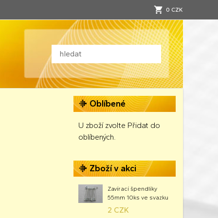
0 CZK
Oblíbené
U zboží zvolte Přidat do
oblíbených.
Zboží v akci
Zavírací špendlíky
55mm 10ks ve svazku
2 CZK