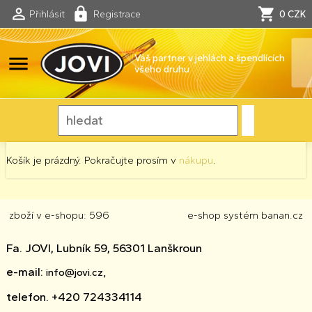
Přihlásit
Registrace
0 CZK
menu
Váš partner v jehlách a špendlících
všeho druhu
Košík je prázdný. Pokračujte prosím v
nákupu
.
zboží v e-shopu: 596
e-shop
systém
banan.cz
Fa. JOVI, Lubník 59, 56301 Lanškroun
e-mail:
info@jovi.cz,
telefon. +420 724334114