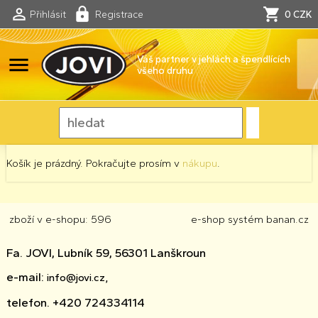
Přihlásit
Registrace
0 CZK
menu
Váš partner v jehlách a špendlících
všeho druhu
Košík je prázdný. Pokračujte prosím v
nákupu
.
zboží v e-shopu: 596
e-shop
systém
banan.cz
Fa. JOVI, Lubník 59, 56301 Lanškroun
e-mail:
info@jovi.cz,
telefon. +420 724334114