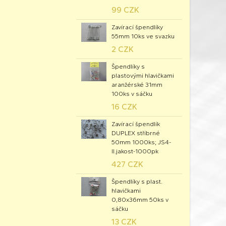
99 CZK
Zavírací špendlíky
55mm 10ks ve svazku
2 CZK
Špendlíky s
plastovými hlavičkami
aranžérské 31mm
100ks v sáčku
16 CZK
Zavírací špendlík
DUPLEX stříbrné
50mm 1000ks; JS4-
II.jakost-1000pk
427 CZK
Špendlíky s plast.
hlavičkami
0,80x36mm 50ks v
sáčku
13 CZK