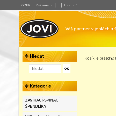
GDPR
Reklamace
.
Header1
Váš partner v jehlách a
Hledat
Košík je prázdný.
Kategorie
ZAVÍRACÍ-SPÍNACÍ
ŠPENDLÍKY