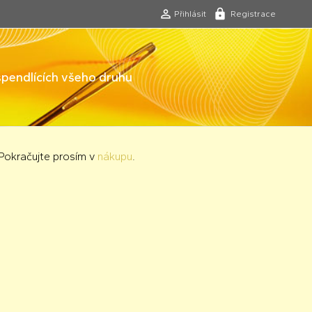
Přihlásit
Registrace
 špendlících všeho druhu
 Pokračujte prosím v
nákupu
.