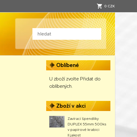
0 CZK
Oblíbené
U zboží zvolte Přidat do
oblíbených.
Zboží v akci
Zavírací špendlíky
DUPLEX 55mm 500ks
v papírové krabici
II.jakost