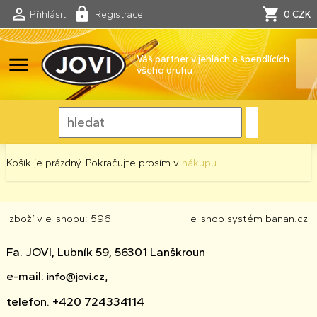
Přihlásit
Registrace
0 CZK
menu
Váš partner v jehlách a špendlících
všeho druhu
Košík je prázdný. Pokračujte prosím v
nákupu
.
zboží v e-shopu: 596
e-shop
systém
banan.cz
Fa. JOVI, Lubník 59, 56301 Lanškroun
e-mail:
info@jovi.cz,
telefon. +420 724334114