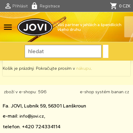
Přihlásit
Registrace
0 CZK
menu
Váš partner v jehlách a špendlících
všeho druhu
Košík je prázdný. Pokračujte prosím v
nákupu
.
zboží v e-shopu: 596
e-shop
systém
banan.cz
Fa. JOVI, Lubník 59, 56301 Lanškroun
e-mail:
info@jovi.cz,
telefon. +420 724334114