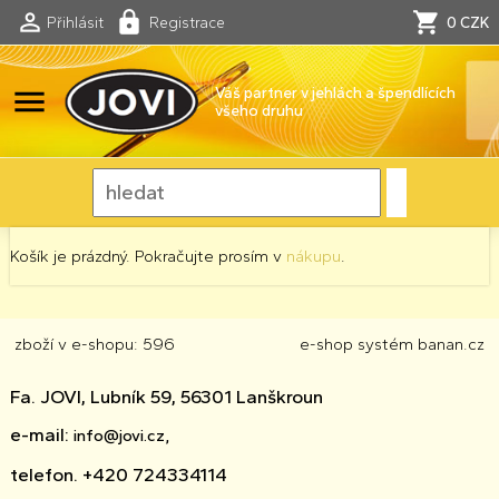
Přihlásit
Registrace
0 CZK
menu
Váš partner v jehlách a špendlících
všeho druhu
Košík je prázdný. Pokračujte prosím v
nákupu
.
zboží v e-shopu: 596
e-shop
systém
banan.cz
Fa. JOVI, Lubník 59, 56301 Lanškroun
e-mail:
info@jovi.cz,
telefon. +420 724334114