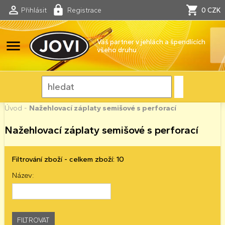
Přihlásit
Registrace
0 CZK
menu
Váš partner v jehlách a špendlících
všeho druhu
Úvod
-
Nažehlovací záplaty semišové s perforací
Nažehlovací záplaty semišové s perforací
Filtrování zboží - celkem zboží: 10
Název: