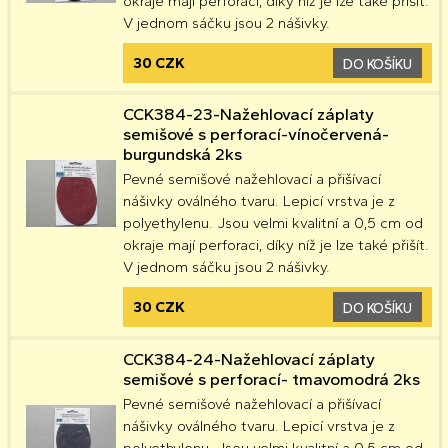
okraje mají perforaci, díky níž je lze také přišít.
V jednom sáčku jsou 2 nášivky.
30 CZK
DO KOŠÍKU
CCK384-23-Nažehlovací záplaty
semišové s perforací-vínočervená-
burgundská 2ks
Pevné semišové nažehlovací a přišívací
nášivky oválného tvaru. Lepicí vrstva je z
polyethylenu. Jsou velmi kvalitní a 0,5 cm od
okraje mají perforaci, díky níž je lze také přišít.
V jednom sáčku jsou 2 nášivky.
30 CZK
DO KOŠÍKU
CCK384-24-Nažehlovací záplaty
semišové s perforací- tmavomodrá 2ks
Pevné semišové nažehlovací a přišívací
nášivky oválného tvaru. Lepicí vrstva je z