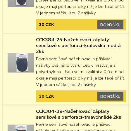
polyethylenu. Jsou velmi kvalitní a 0,5 cm od
okraje mají perforaci, díky níž je lze také přišít.
V jednom sáčku jsou 2 nášivky.
30 CZK
DO KOŠÍKU
CCK384-25-Nažehlovací záplaty
semišové s perforací-královská modrá
2ks
Pevné semišové nažehlovací a přišívací
nášivky oválného tvaru. Lepicí vrstva je z
polyethylenu. Jsou velmi kvalitní a 0,5 cm od
okraje mají perforaci, díky níž je lze také přišít.
V jednom sáčku jsou 2 nášivky.
30 CZK
DO KOŠÍKU
CCK384-39-Nažehlovací záplaty
semišové s perforací-tmavohnědé 2ks
Pevné semišové nažehlovací a přišívací
nášivky oválného tvaru. Lepicí vrstva je z