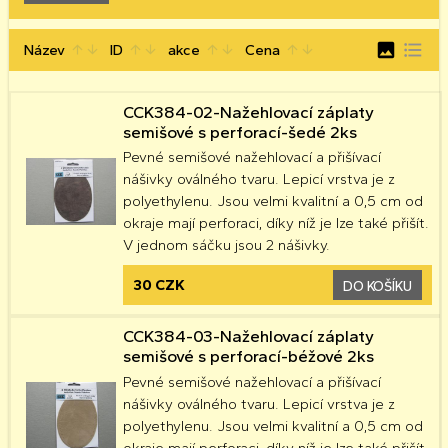
image
format_list_bulleted
Název
ID
akce
Cena
arrow_upward
arrow_downward
arrow_upward
arrow_downward
arrow_upward
arrow_downward
arrow_upward
arrow_downward
CCK384-02-Nažehlovací záplaty
semišové s perforací-šedé 2ks
Pevné semišové nažehlovací a přišívací
nášivky oválného tvaru. Lepicí vrstva je z
polyethylenu. Jsou velmi kvalitní a 0,5 cm od
okraje mají perforaci, díky níž je lze také přišít.
V jednom sáčku jsou 2 nášivky.
30 CZK
DO KOŠÍKU
CCK384-03-Nažehlovací záplaty
semišové s perforací-béžové 2ks
Pevné semišové nažehlovací a přišívací
nášivky oválného tvaru. Lepicí vrstva je z
polyethylenu. Jsou velmi kvalitní a 0,5 cm od
okraje mají perforaci, díky níž je lze také přišít.