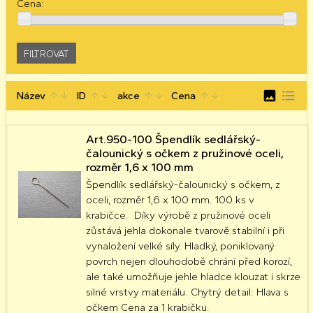
Cena:
image
format_list_bulleted
Název
ID
akce
Cena
arrow_upward
arrow_downward
arrow_upward
arrow_downward
arrow_upward
arrow_downward
arrow_upward
arrow_downward
Art.950-100 Špendlík sedlářský-
čalounický s očkem z pružinové oceli,
rozměr 1,6 x 100 mm
Špendlík sedlářský-čalounický s očkem, z
oceli, rozměr 1,6 x 100 mm. 100 ks v
krabičce. Díky výrobě z pružinové oceli
zůstává jehla dokonale tvarově stabilní i při
vynaložení velké síly. Hladký, poniklovaný
povrch nejen dlouhodobě chrání před korozí,
ale také umožňuje jehle hladce klouzat i skrze
silné vrstvy materiálu. Chytrý detail: Hlava s
očkem Cena za 1 krabičku.