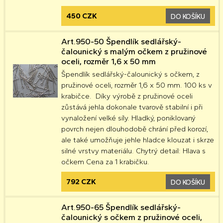
450 CZK
DO KOŠÍKU
Art.950-50 Špendlík sedlářský-
čalounický s malým očkem z pružinové
oceli, rozměr 1,6 x 50 mm
Špendlík sedlářský-čalounický s očkem, z
pružinové oceli, rozměr 1,6 x 50 mm. 100 ks v
krabičce. Díky výrobě z pružinové oceli
zůstává jehla dokonale tvarově stabilní i při
vynaložení velké síly. Hladký, poniklovaný
povrch nejen dlouhodobě chrání před korozí,
ale také umožňuje jehle hladce klouzat i skrze
silné vrstvy materiálu. Chytrý detail: Hlava s
očkem Cena za 1 krabičku.
792 CZK
DO KOŠÍKU
Art.950-65 Špendlík sedlářský-
čalounický s očkem z pružinové oceli,