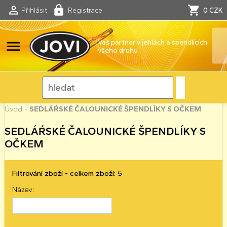
Přihlásit
Registrace
0 CZK
menu
Váš partner v jehlách a špendlících
všeho druhu
Úvod
-
SEDLÁŔSKÉ ČALOUNICKÉ ŠPENDLÍKY S OČKEM
SEDLÁŔSKÉ ČALOUNICKÉ ŠPENDLÍKY S
OČKEM
Filtrování zboží - celkem zboží: 5
Název: