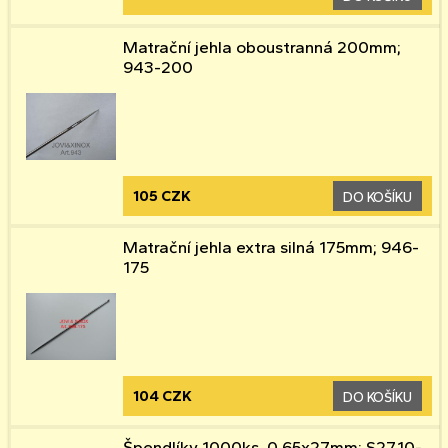
Matrační jehla oboustranná 200mm;
943-200
105 CZK
DO KOŠÍKU
Matrační jehla extra silná 175mm; 946-
175
104 CZK
DO KOŠÍKU
Špendlíky 1000ks, 0,65x27mm; S2710-