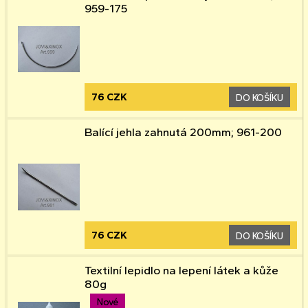
959-175
76 CZK
DO KOŠÍKU
Balící jehla zahnutá 200mm; 961-200
76 CZK
DO KOŠÍKU
Textilní lepidlo na lepení látek a kůže
80g
Nové