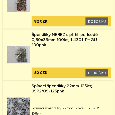
82 CZK
DO KOŠÍKU
Špendlíky NEREZ s pl. hl. perlšedé
0,60x33mm 100ks; 1.4301-PHGU-
100phk
82 CZK
DO KOŠÍKU
Spínací špendlíky 22mm 125ks;
JSP2/0S-125phk
Spínací špendlíky 22mm 125ks; JSP2/0S-
125phk