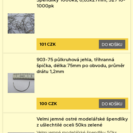
1000pk
101 CZK
DO KOŠÍKU
903-75 půlkruhová jehla, tříhranná
špička, délka:75mm po obvodu, průměr
drátu 1,2mm
100 CZK
DO KOŠÍKU
Velmi jemné ostré modelářské špendlíky
z ušlechtilé oceli 50ks zelené
Velmi jemné modelářské špendlíky 50ks