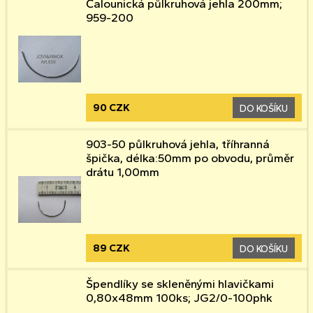
Čalounická půlkruhová jehla 200mm;
959-200
90 CZK
DO KOŠÍKU
903-50 půlkruhová jehla, tříhranná
špička, délka:50mm po obvodu, průměr
drátu 1,00mm
89 CZK
DO KOŠÍKU
Špendlíky se skleněnými hlavičkami
0,80x48mm 100ks; JG2/0-100phk