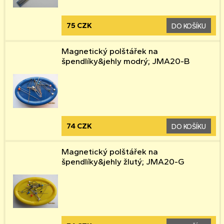
75 CZK
DO KOŠÍKU
Magnetický polštářek na
špendlíky&jehly modrý; JMA20-B
74 CZK
DO KOŠÍKU
Magnetický polštářek na
špendlíky&jehly žlutý; JMA20-G