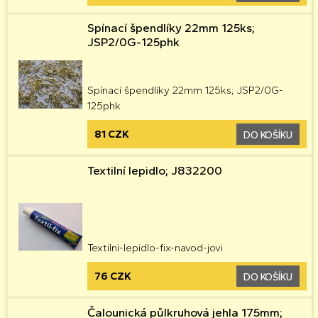
Spínací špendlíky 22mm 125ks;
JSP2/0G-125phk
Spínací špendlíky 22mm 125ks; JSP2/0G-
125phk
81 CZK
DO KOŠÍKU
Textilní lepidlo; J832200
Textilni-lepidlo-fix-navod-jovi
76 CZK
DO KOŠÍKU
Čalounická půlkruhová jehla 175mm;