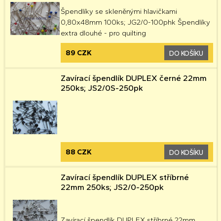
Špendlíky se skleněnými hlavičkami
0,80x48mm 100ks; JG2/0-100phk Špendlíky
extra dlouhé - pro quilting
89 CZK
DO KOŠÍKU
Zavírací špendlík DUPLEX černé 22mm
250ks; JS2/0S-250pk
88 CZK
DO KOŠÍKU
Zavírací špendlík DUPLEX stříbrné
22mm 250ks; JS2/0-250pk
Zavírací špendlík DUPLEX stříbrné 22mm