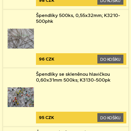
98 CZK
DO KOŠÍKU
Špendlíky 500ks, 0,55x32mm; K3210-
500phk
96 CZK
DO KOŠÍKU
Špendlíky se skleněnou hlavičkou
0,60x31mm 500ks; K3130-500pk
95 CZK
DO KOŠÍKU