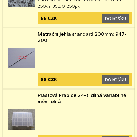
250ks; JS2/0-250pk
88 CZK
DO KOŠÍKU
Matrační jehla standard 200mm; 947-
200
88 CZK
DO KOŠÍKU
Plastová krabice 24-ti dílná variabilně
měnitelná