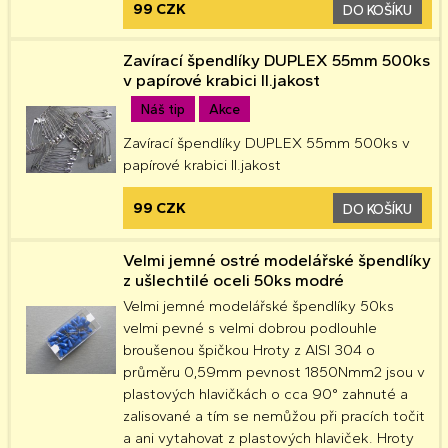
99 CZK
DO KOŠÍKU
Zavírací špendlíky DUPLEX 55mm 500ks
v papírové krabici II.jakost
Náš tip
Akce
Zavírací špendlíky DUPLEX 55mm 500ks v
papírové krabici II.jakost
99 CZK
DO KOŠÍKU
Velmi jemné ostré modelářské špendlíky
z ušlechtilé oceli 50ks modré
Velmi jemné modelářské špendlíky 50ks
velmi pevné s velmi dobrou podlouhle
broušenou špičkou Hroty z AISI 304 o
průměru 0,59mm pevnost 1850Nmm2 jsou v
plastových hlavičkách o cca 90° zahnuté a
zalisované a tím se nemůžou při pracích točit
a ani vytahovat z plastových hlaviček. Hroty