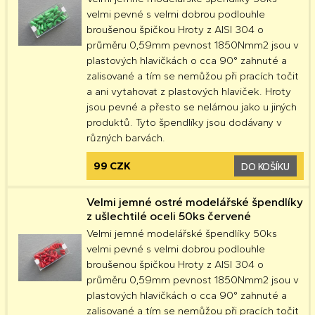
velmi pevné s velmi dobrou podlouhle
broušenou špičkou Hroty z AISI 304 o
průměru 0,59mm pevnost 1850Nmm2 jsou v
plastových hlavičkách o cca 90° zahnuté a
zalisované a tím se nemůžou při pracích točit
a ani vytahovat z plastových hlaviček. Hroty
jsou pevné a přesto se nelámou jako u jiných
produktů. Tyto špendlíky jsou dodávany v
různých barvách.
99 CZK
DO KOŠÍKU
Velmi jemné ostré modelářské špendlíky
z ušlechtilé oceli 50ks červené
Velmi jemné modelářské špendlíky 50ks
velmi pevné s velmi dobrou podlouhle
broušenou špičkou Hroty z AISI 304 o
průměru 0,59mm pevnost 1850Nmm2 jsou v
plastových hlavičkách o cca 90° zahnuté a
zalisované a tím se nemůžou při pracích točit