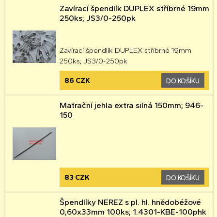
Zavírací špendlík DUPLEX stříbrné 19mm
250ks; JS3/0-250pk
Zavírací špendlík DUPLEX stříbrné 19mm
250ks; JS3/0-250pk
86 CZK
DO KOŠÍKU
Matrační jehla extra silná 150mm; 946-
150
83 CZK
DO KOŠÍKU
Špendlíky NEREZ s pl. hl. hnědobéžové
0,60x33mm 100ks; 1.4301-KBE-100phk