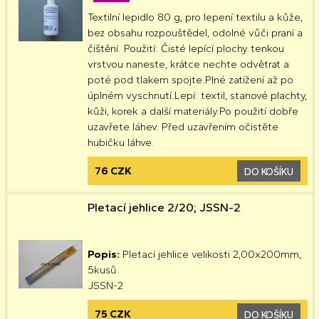
Textilní lepidlo 80 g, pro lepení textilu a kůže,
bez obsahu rozpouštědel, odolné vůči praní a
čištění. Použití: Čisté lepící plochy tenkou
vrstvou naneste, krátce nechte odvětrat a
poté pod tlakem spojte.Plné zatížení až po
úplném vyschnutí.Lepí: textil, stanové plachty,
kůži, korek a další materiály.Po použití dobře
uzavřete láhev. Před uzavřením očistěte
hubičku láhve.
76 CZK
DO KOŠÍKU
Pletací jehlice 2/20; JSSN-2
Popis:
Pletací jehlice velikosti 2,00x200mm,
5kusů.
JSSN-2
75 CZK
DO KOŠÍKU