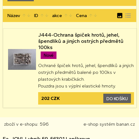
image
format_list_bulleted
Název
ID
akce
Cena
arrow_upward
arrow_downward
arrow_upward
arrow_downward
arrow_upward
arrow_downward
arrow_upward
arrow_downward
J444-Ochrana špiček hrotů, jehel,
špendlíků a jiných ostrých předmětů
100ks
Nové
Ochrané špiček hrotů, jehel, špendlíků a jiných
ostrých předmětů balené po 100ks v
plastových krabičkách.
Pouzdra jsou s výplní elastické hmoty.
202 CZK
DO KOŠÍKU
zboží v e-shopu: 596
e-shop
systém
banan.cz
Fa. JOVI, Lubník 59, 56301 Lanškroun