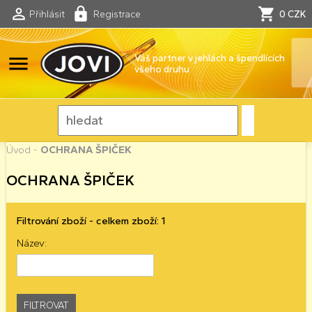
Přihlásit
Registrace
0 CZK
menu
Váš partner v jehlách a špendlících
všeho druhu
Úvod
-
OCHRANA ŠPIČEK
OCHRANA ŠPIČEK
Filtrování zboží - celkem zboží: 1
Název: