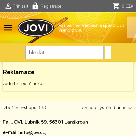
Přihlásit
Registrace
0 CZK
menu
Váš partner v jehlách a špendlících
všeho druhu
Reklamace
zadejte text článku
zboží v e-shopu: 596
e-shop
systém
banan.cz
Fa. JOVI, Lubník 59, 56301 Lanškroun
e-mail:
info@jovi.cz,