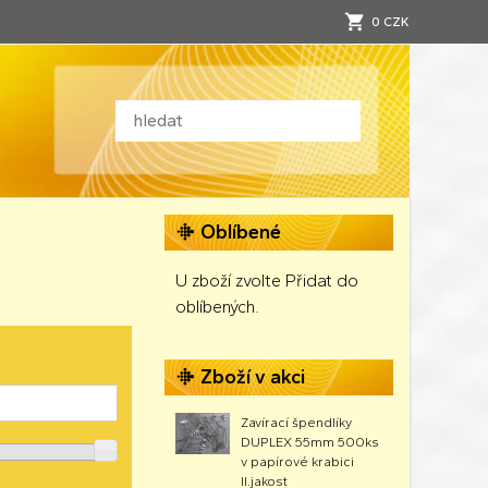
0 CZK
Oblíbené
U zboží zvolte Přidat do
oblíbených.
Zboží v akci
Zavírací špendlíky
DUPLEX 55mm 500ks
v papírové krabici
II.jakost