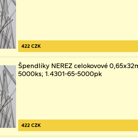
422 CZK
Špendlíky NEREZ celokovové 0,65x3
5000ks; 1.4301-65-5000pk
422 CZK