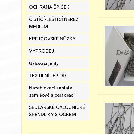
OCHRANA ŠPIČEK
ČISTÍCÍ-LEŠTÍCÍ NEREZ
MEDIUM
KREJČOVSKÉ NŮŽKY
VÝPRODEJ
Uzlovací jehly
TEXTILNÍ LEPIDLO
Nažehlovací záplaty
semišové s perforací
SEDLÁŔSKÉ ČALOUNICKÉ
ŠPENDLÍKY S OČKEM