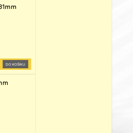
x31mm
DO KOŠÍKU
2mm