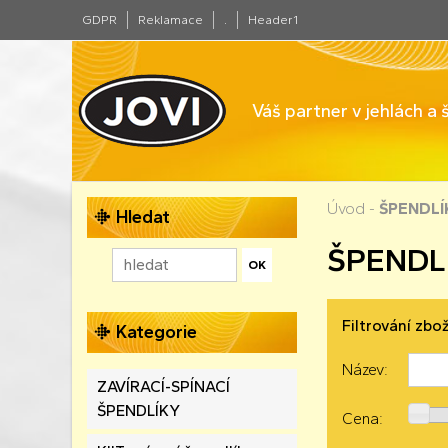
GDPR
Reklamace
.
Header1
Váš partner v jehlách a
Úvod
-
ŠPENDLÍ
Hledat
ŠPENDL
Filtrování zbož
Kategorie
Název:
ZAVÍRACÍ-SPÍNACÍ
ŠPENDLÍKY
Cena: