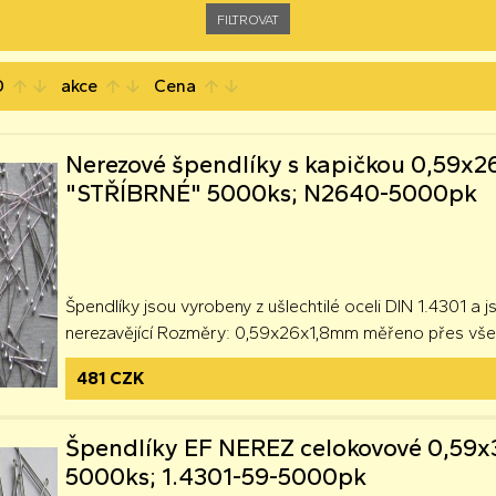
D
akce
Cena
arrow_upward
arrow_downward
arrow_upward
arrow_downward
arrow_upward
arrow_downward
Nerezové špendlíky s kapičkou 0,59
"STŘÍBRNÉ" 5000ks; N2640-5000pk
Špendlíky jsou vyrobeny z ušlechtilé oceli DIN 1.4301 a 
nerezavějící Rozměry: 0,59x26x1,8mm měřeno přes vše
481 CZK
Špendlíky EF NEREZ celokovové 0,59
5000ks; 1.4301-59-5000pk