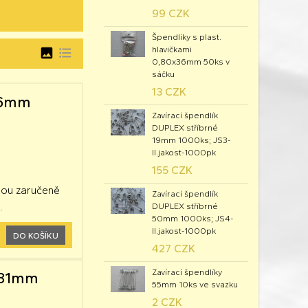
99 CZK
Špendlíky s plast.
hlavičkami
image
format_list_bulleted
0,80x36mm 50ks v
sáčku
13 CZK
x26mm
Zavírací špendlík
DUPLEX stříbrné
19mm 1000ks; JS3-
II.jakost-1000pk
155 CZK
jsou zaručeně
Zavírací špendlík
.
DUPLEX stříbrné
50mm 1000ks; JS4-
II.jakost-1000pk
DO KOŠÍKU
427 CZK
Zavírací špendlíky
x31mm
55mm 10ks ve svazku
2 CZK