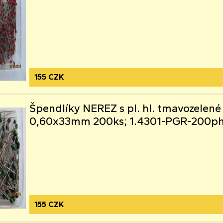
155 CZK
Špendlíky NEREZ s pl. hl. tmavozelené
0,60x33mm 200ks; 1.4301-PGR-200p
155 CZK