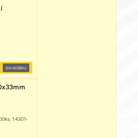
í
DO KOŠÍKU
,60x33mm
00ks; 1.4301-