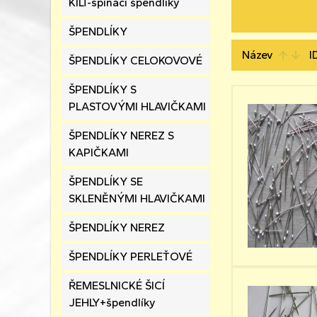
KILT-spínací špendlíky
ŠPENDLÍKY
Název
I
arrow_upward
arrow_downward
ŠPENDLÍKY CELOKOVOVÉ
ŠPENDLÍKY S
PLASTOVÝMI HLAVIČKAMI
ŠPENDLÍKY NEREZ S
KAPIČKAMI
ŠPENDLÍKY SE
SKLENĚNÝMI HLAVIČKAMI
ŠPENDLÍKY NEREZ
ŠPENDLÍKY PERLEŤOVÉ
ŘEMESLNICKÉ ŠICÍ
JEHLY+špendlíky