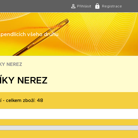
Přihlásit
Registrace
 špendlících všeho druhu
KY NEREZ
ÍKY NEREZ
í - celkem zboží: 48