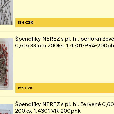
184 CZK
Špendlíky NEREZ s pl. hl. perloranžov
0,60x33mm 200ks; 1.4301-PRA-200p
155 CZK
Špendlíky NEREZ s pl. hl. červené 0
200ks; 1.4301-VR-200phk