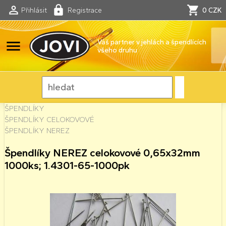
Přihlásit
Registrace
0 CZK
menu
Váš partner v jehlách a špendlících
všeho druhu
ŠPENDLÍKY
ŠPENDLÍKY CELOKOVOVÉ
ŠPENDLÍKY NEREZ
Špendlíky NEREZ celokovové 0,65x32mm
1000ks; 1.4301-65-1000pk