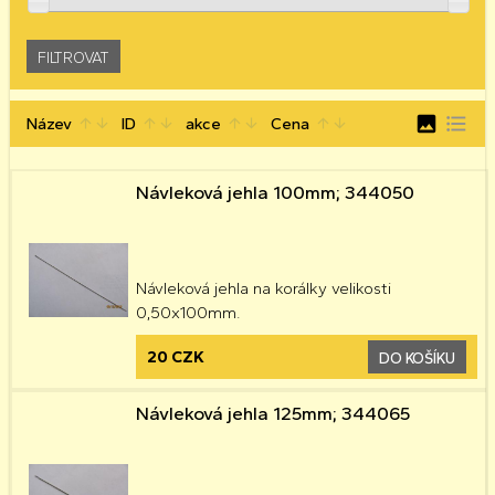
image
format_list_bulleted
Název
ID
akce
Cena
arrow_upward
arrow_downward
arrow_upward
arrow_downward
arrow_upward
arrow_downward
arrow_upward
arrow_downward
Návleková jehla 100mm; 344050
Návleková jehla na korálky velikosti
0,50x100mm.
20 CZK
DO KOŠÍKU
Návleková jehla 125mm; 344065