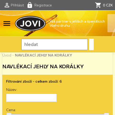
Přihlásit
Registrace
0 CZK
menu
Váš partner v jehlách a špendlících
všeho druhu
Úvod
-
NAVLÉKACÍ JEHLY NA KORÁLKY
NAVLÉKACÍ JEHLY NA KORÁLKY
Filtrování zboží - celkem zboží: 6
Název:
Cena: