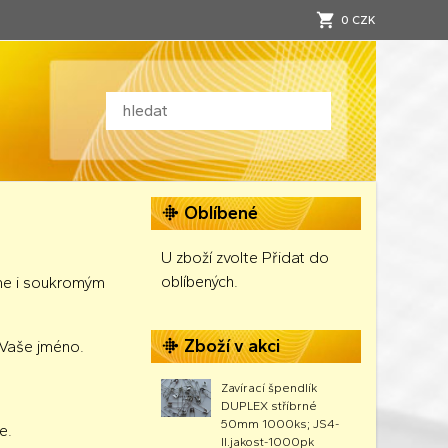
0 CZK
Oblíbené
U zboží zvolte Přidat do
oblíbených.
me i soukromým
Zboží v akci
e Vaše jméno.
Zavírací špendlík
DUPLEX stříbrné
50mm 1000ks; JS4-
e.
II.jakost-1000pk