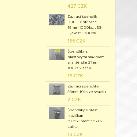
427 CZK
Zavírací špendlík
DUPLEX stříbrné
19mm 1000ks; JS3-
II.jakost-1000pk
155 CZK
Špendlíky s
plastovými hlavičkami
aranžérské 31mm
100ks v sáčku
16 CZK
Zavírací špendlíky
55mm 10ks ve svazku
2 CZK
Špendlíky s plast.
hlavičkami
0,80x36mm 50ks v
sáčku
13 CZK