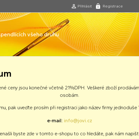
Přihlásit
Registrace
 špendlících všeho druhu
sum
ené ceny jsou konečné včetně 21%DPH. Veškeré zboží prodává
osobám.
rmu, pak uveďte prosím při registraci jako název firmy jednoduš
e-mail:
info@jovi.cz
enašli byste zde v tomto e-shopu to co hledáte, pak nám napišt