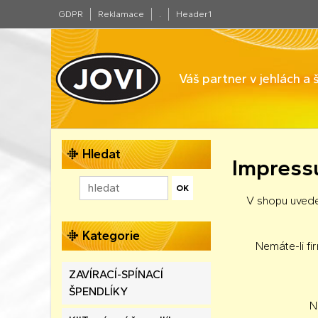
GDPR
Reklamace
.
Header1
Váš partner v jehlách a
Hledat
Impres
V shopu uved
Kategorie
Nemáte-li fi
ZAVÍRACÍ-SPÍNACÍ
ŠPENDLÍKY
N