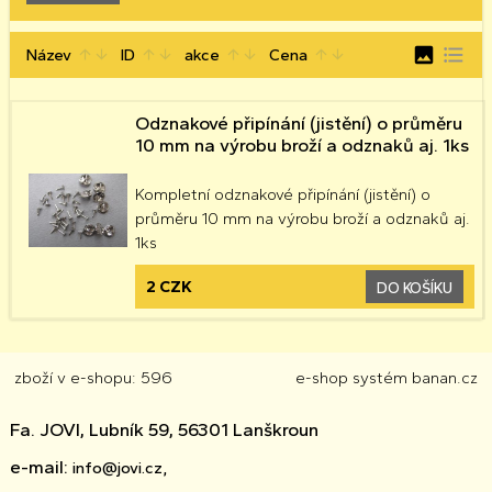
image
format_list_bulleted
Název
ID
akce
Cena
arrow_upward
arrow_downward
arrow_upward
arrow_downward
arrow_upward
arrow_downward
arrow_upward
arrow_downward
Odznakové připínání (jistění) o průměru
10 mm na výrobu broží a odznaků aj. 1ks
Kompletní odznakové připínání (jistění) o
průměru 10 mm na výrobu broží a odznaků aj.
1ks
2 CZK
DO KOŠÍKU
zboží v e-shopu: 596
e-shop
systém
banan.cz
Fa. JOVI, Lubník 59, 56301 Lanškroun
e-mail:
info@jovi.cz,