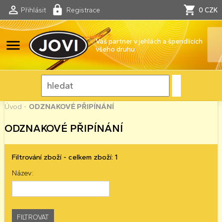
Přihlásit
Registrace
0 CZK
menu
Váš partner v jehlách a špendlících
všeho druhu
Úvod
-
ODZNAKOVÉ PŘIPÍNÁNÍ
ODZNAKOVÉ PŘIPÍNÁNÍ
Filtrování zboží - celkem zboží: 1
Název: