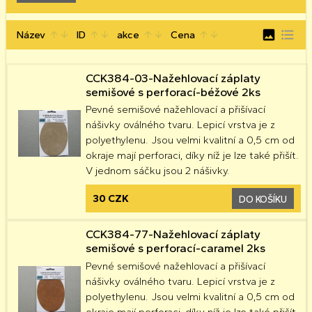
image
format_list_bulleted
Název
ID
akce
Cena
arrow_upward
arrow_downward
arrow_upward
arrow_downward
arrow_upward
arrow_downward
arrow_upward
arrow_downward
CCK384-03-Nažehlovací záplaty
semišové s perforací-béžové 2ks
Pevné semišové nažehlovací a přišívací
nášivky oválného tvaru. Lepicí vrstva je z
polyethylenu. Jsou velmi kvalitní a 0,5 cm od
okraje mají perforaci, díky níž je lze také přišít.
V jednom sáčku jsou 2 nášivky.
30 CZK
DO KOŠÍKU
CCK384-77-Nažehlovací záplaty
semišové s perforací-caramel 2ks
Pevné semišové nažehlovací a přišívací
nášivky oválného tvaru. Lepicí vrstva je z
polyethylenu. Jsou velmi kvalitní a 0,5 cm od
okraje mají perforaci, díky níž je lze také přišít.