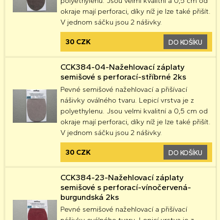
polyethylenu. Jsou velmi kvalitní a 0,5 cm od
okraje mají perforaci, díky níž je lze také přišít.
V jednom sáčku jsou 2 nášivky.
30 CZK
DO KOŠÍKU
CCK384-04-Nažehlovací záplaty
semišové s perforací-stříbrné 2ks
Pevné semišové nažehlovací a přišívací
nášivky oválného tvaru. Lepicí vrstva je z
polyethylenu. Jsou velmi kvalitní a 0,5 cm od
okraje mají perforaci, díky níž je lze také přišít.
V jednom sáčku jsou 2 nášivky.
30 CZK
DO KOŠÍKU
CCK384-23-Nažehlovací záplaty
semišové s perforací-vínočervená-
burgundská 2ks
Pevné semišové nažehlovací a přišívací