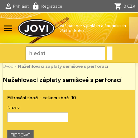
Přihlásit
Registrace
0 CZK
menu
Váš partner v jehlách a špendlících
všeho druhu
Úvod
-
Nažehlovací záplaty semišové s perforací
Nažehlovací záplaty semišové s perforací
Filtrování zboží - celkem zboží: 10
Název: