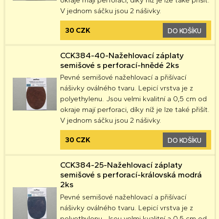
V jednom sáčku jsou 2 nášivky.
30 CZK
DO KOŠÍKU
CCK384-40-Nažehlovací záplaty
semišové s perforací-hnědé 2ks
Pevné semišové nažehlovací a přišívací
nášivky oválného tvaru. Lepicí vrstva je z
polyethylenu. Jsou velmi kvalitní a 0,5 cm od
okraje mají perforaci, díky níž je lze také přišít.
V jednom sáčku jsou 2 nášivky.
30 CZK
DO KOŠÍKU
CCK384-25-Nažehlovací záplaty
semišové s perforací-královská modrá
2ks
Pevné semišové nažehlovací a přišívací
nášivky oválného tvaru. Lepicí vrstva je z
polyethylenu. Jsou velmi kvalitní a 0,5 cm od