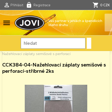
Přihlásit
Registrace
0 CZK
menu
Váš partner v jehlách a špendlících
všeho druhu
Nažehlovací záplaty semišové s perforací
CCK384-04-Nažehlovací záplaty semišové s
perforací-stříbrné 2ks