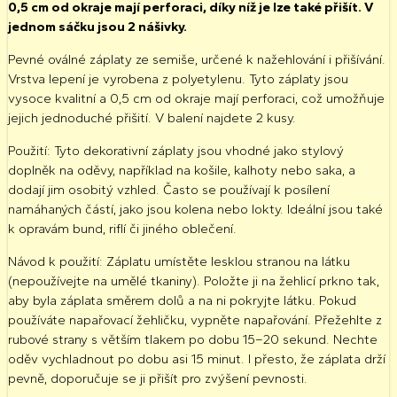
0,5 cm od okraje mají perforaci, díky níž je lze také přišít. V
jednom sáčku jsou 2 nášivky.
Pevné oválné záplaty ze semiše, určené k nažehlování i přišívání.
Vrstva lepení je vyrobena z polyetylenu. Tyto záplaty jsou
vysoce kvalitní a 0,5 cm od okraje mají perforaci, což umožňuje
jejich jednoduché přišití. V balení najdete 2 kusy.
Použití: Tyto dekorativní záplaty jsou vhodné jako stylový
doplněk na oděvy, například na košile, kalhoty nebo saka, a
dodají jim osobitý vzhled. Často se používají k posílení
namáhaných částí, jako jsou kolena nebo lokty. Ideální jsou také
k opravám bund, riflí či jiného oblečení.
Návod k použití: Záplatu umístěte lesklou stranou na látku
(nepoužívejte na umělé tkaniny). Položte ji na žehlicí prkno tak,
aby byla záplata směrem dolů a na ni pokryjte látku. Pokud
používáte napařovací žehličku, vypněte napařování. Přežehlte z
rubové strany s větším tlakem po dobu 15–20 sekund. Nechte
oděv vychladnout po dobu asi 15 minut. I přesto, že záplata drží
pevně, doporučuje se ji přišít pro zvýšení pevnosti.