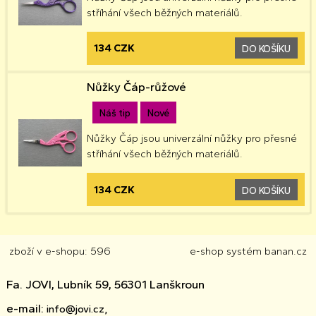
stříhání všech běžných materiálů.
134 CZK
DO KOŠÍKU
Nůžky Čáp-růžové
Náš tip
Nové
Nůžky Čáp jsou univerzální nůžky pro přesné
stříhání všech běžných materiálů.
134 CZK
DO KOŠÍKU
zboží v e-shopu: 596
e-shop
systém
banan.cz
Fa. JOVI, Lubník 59, 56301 Lanškroun
e-mail:
info@jovi.cz,