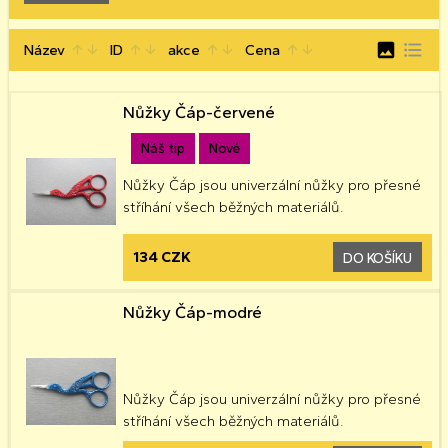
image
format_list_bulleted
Název
ID
akce
Cena
arrow_upward
arrow_downward
arrow_upward
arrow_downward
arrow_upward
arrow_downward
arrow_upward
arrow_downward
Nůžky Čáp-červené
Náš tip
Nové
Nůžky Čáp jsou univerzální nůžky pro přesné
stříhání všech běžných materiálů.
134 CZK
DO KOŠÍKU
Nůžky Čáp-modré
Nůžky Čáp jsou univerzální nůžky pro přesné
stříhání všech běžných materiálů.