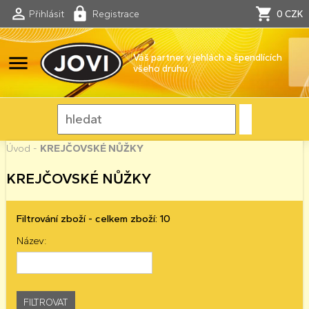
Přihlásit
Registrace
0 CZK
menu
Váš partner v jehlách a špendlících
všeho druhu
Úvod
-
KREJČOVSKÉ NŮŽKY
KREJČOVSKÉ NŮŽKY
Filtrování zboží - celkem zboží: 10
Název: