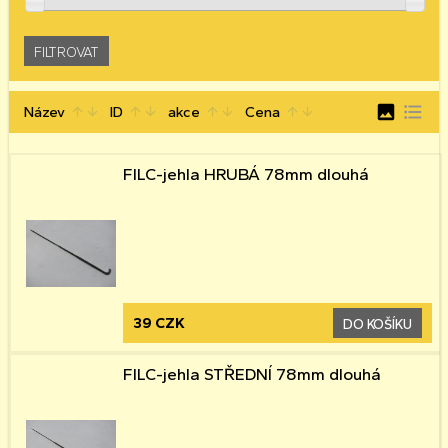
image
format_list_bulleted
Název
ID
akce
Cena
arrow_upward
arrow_downward
arrow_upward
arrow_downward
arrow_upward
arrow_downward
arrow_upward
arrow_downward
FILC-jehla HRUBÁ 78mm dlouhá
39 CZK
DO KOŠÍKU
FILC-jehla STŘEDNÍ 78mm dlouhá