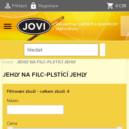
Přihlásit
Registrace
0 CZK
menu
Váš partner v jehlách a špendlících
všeho druhu
Úvod
-
JEHLY NA FILC-PLSTÍCÍ JEHLY
JEHLY NA FILC-PLSTÍCÍ JEHLY
Filtrování zboží - celkem zboží: 4
Název:
Cena: