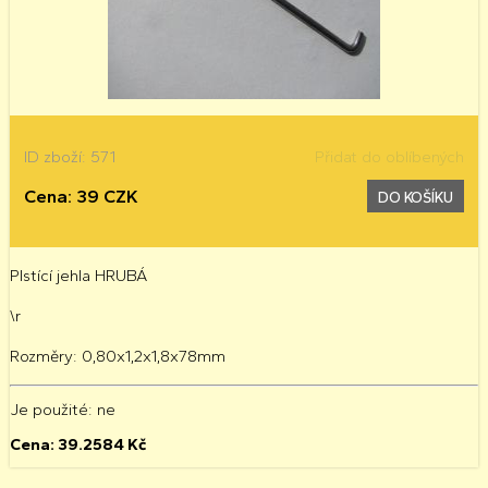
ID zboží: 571
Přidat do oblíbených
Cena: 39 CZK
DO KOŠÍKU
Plstící jehla HRUBÁ
\r
Rozměry: 0,80x1,2x1,8x78mm
Je použité
: ne
Cena:
39.2584
Kč