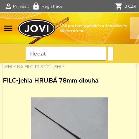
Přihlásit
Registrace
0 CZK
menu
Váš partner v jehlách a špendlících
všeho druhu
JEHLY NA FILC-PLSTÍCÍ JEHLY
FILC-jehla HRUBÁ 78mm dlouhá