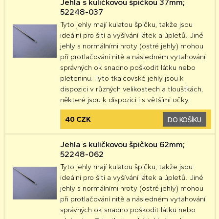
Jehla s kuličkovou špičkou 37mm;
52248-037
Tyto jehly mají kulatou špičku, takže jsou
ideální pro šití a vyšívání látek a úpletů. Jiné
jehly s normálními hroty (ostré jehly) mohou
při protlačování nitě a následném vytahování
správných ok snadno poškodit látku nebo
pleteninu. Tyto tkalcovské jehly jsou k
dispozici v různých velikostech a tloušťkách,
některé jsou k dispozici i s většími očky.
40 CZK
DO KOŠÍKU
Jehla s kuličkovou špičkou 62mm;
52248-062
Tyto jehly mají kulatou špičku, takže jsou
ideální pro šití a vyšívání látek a úpletů. Jiné
jehly s normálními hroty (ostré jehly) mohou
při protlačování nitě a následném vytahování
správných ok snadno poškodit látku nebo