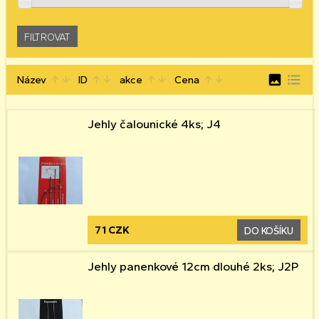
image
format_list_bulleted
Název
ID
akce
Cena
arrow_upward
arrow_downward
arrow_upward
arrow_downward
arrow_upward
arrow_downward
arrow_upward
arrow_downward
Jehly čalounické 4ks; J4
71 CZK
DO KOŠÍKU
Jehly panenkové 12cm dlouhé 2ks; J2P