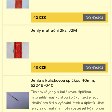
42 CZK
DO KOŠÍKU
Jehly matrační 2ks; J2M
40 CZK
DO KOŠÍKU
Jehla s kuličkovou špičkou 40mm;
52248-040
Tkalcovké jehly s kuličkovou špičkou
Tyto jehly mají kulatou špičku, takže jsou
ideální pro šití a vyšívání látek a úpletů. Jiné
jehly s normálními hroty (ostré jehly) mohou