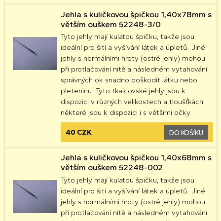
Jehla s kuličkovou špičkou 1,40x78mm s
větším ouškem 52248-3/0
Tyto jehly mají kulatou špičku, takže jsou
ideální pro šití a vyšívání látek a úpletů. Jiné
jehly s normálními hroty (ostré jehly) mohou
při protlačování nitě a následném vytahování
správných ok snadno poškodit látku nebo
pleteninu. Tyto tkalcovské jehly jsou k
dispozici v různých velikostech a tloušťkách,
některé jsou k dispozici i s většími očky.
40 CZK
DO KOŠÍKU
Jehla s kuličkovou špičkou 1,40x68mm s
větším ouškem 52248-002
Tyto jehly mají kulatou špičku, takže jsou
ideální pro šití a vyšívání látek a úpletů. Jiné
jehly s normálními hroty (ostré jehly) mohou
při protlačování nitě a následném vytahování