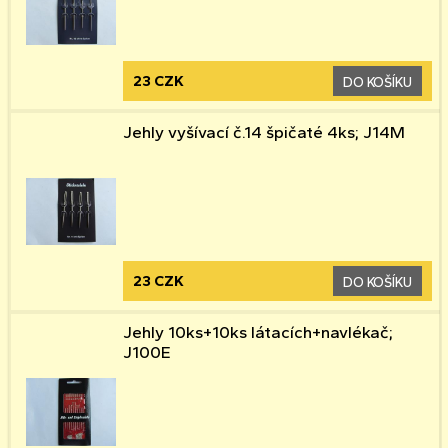
23 CZK
DO KOŠÍKU
Jehly vyšívací č.14 špičaté 4ks; J14M
23 CZK
DO KOŠÍKU
Jehly 10ks+10ks látacích+navlékač;
J100E