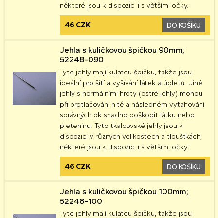
některé jsou k dispozici i s většími očky.
46 CZK
DO KOŠÍKU
Jehla s kuličkovou špičkou 90mm;
52248-090
Tyto jehly mají kulatou špičku, takže jsou
ideální pro šití a vyšívání látek a úpletů. Jiné
jehly s normálními hroty (ostré jehly) mohou
při protlačování nitě a následném vytahování
správných ok snadno poškodit látku nebo
pleteninu. Tyto tkalcovské jehly jsou k
dispozici v různých velikostech a tloušťkách,
některé jsou k dispozici i s většími očky.
46 CZK
DO KOŠÍKU
Jehla s kuličkovou špičkou 100mm;
52248-100
Tyto jehly mají kulatou špičku, takže jsou