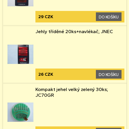
29 CZK
DO KOŠÍKU
Jehly tříděné 20ks+navlékač; JNEC
26 CZK
DO KOŠÍKU
Kompakt jehel velký zelený 30ks;
JC70GR