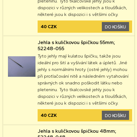
pleteninu. Tyto tkalcovské jehly jsou k
dispozici v různých velikostech a tloušťkách,
některé jsou k dispozici i s většími očky.
40 CZK
DO KOŠÍKU
Jehla s kuličkovou špičkou 55mm;
52248-055
Tyto jehly mají kulatou špičku, takže jsou
ideální pro šití a vyšívání látek a úpletů. Jiné
jehly s normálními hroty (ostré jehly) mohou
při protlačování nitě a následném vytahování
správných ok snadno poškodit látku nebo
pleteninu. Tyto tkalcovské jehly jsou k
dispozici v různých velikostech a tloušťkách,
některé jsou k dispozici i s většími očky.
40 CZK
DO KOŠÍKU
Jehla s kuličkovou špičkou 48mm;