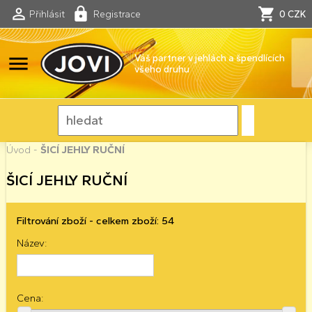
Přihlásit
Registrace
0 CZK
menu
Váš partner v jehlách a špendlících
všeho druhu
Úvod
-
ŠICÍ JEHLY RUČNÍ
ŠICÍ JEHLY RUČNÍ
Filtrování zboží - celkem zboží: 54
Název:
Cena: