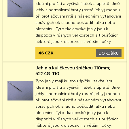
ideální pro šití a vyšívání látek a úpletů. Jiné
jehly s normálními hroty (ostré jehly) mohou
při protlačování nitě a následném vytahování
správných ok snadno poškodit látku nebo
pleteninu. Tyto tkalcovské jehly jsou k
dispozici v různých velikostech a tloušťkách,
některé jsou k dispozici i s většími očky.
46 CZK
DO KOŠÍKU
Jehla s kuličkovou špičkou 110mm;
52248-110
Tyto jehly mají kulatou špičku, takže jsou
ideální pro šití a vyšívání látek a úpletů. Jiné
jehly s normálními hroty (ostré jehly) mohou
při protlačování nitě a následném vytahování
správných ok snadno poškodit látku nebo
pleteninu. Tyto tkalcovské jehly jsou k
dispozici v různých velikostech a tloušťkách,
některé jsou k dispozici i s většími očky.