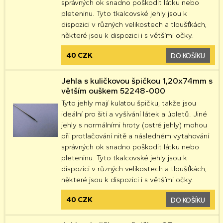
správných ok snadno poškodit látku nebo
pleteninu. Tyto tkalcovské jehly jsou k
dispozici v různých velikostech a tloušťkách,
některé jsou k dispozici i s většími očky.
40 CZK
DO KOŠÍKU
Jehla s kuličkovou špičkou 1,20x74mm s
větším ouškem 52248-000
Tyto jehly mají kulatou špičku, takže jsou
ideální pro šití a vyšívání látek a úpletů. Jiné
jehly s normálními hroty (ostré jehly) mohou
při protlačování nitě a následném vytahování
správných ok snadno poškodit látku nebo
pleteninu. Tyto tkalcovské jehly jsou k
dispozici v různých velikostech a tloušťkách,
některé jsou k dispozici i s většími očky.
40 CZK
DO KOŠÍKU