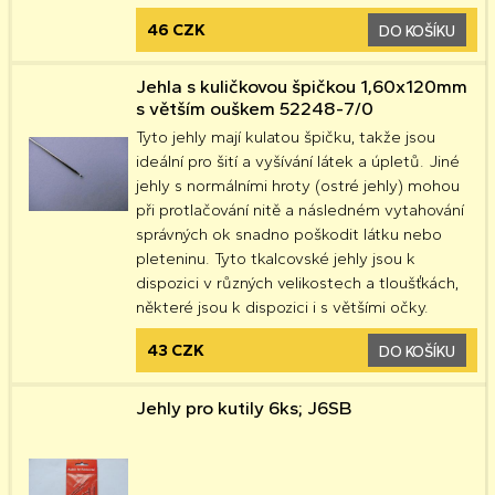
46 CZK
DO KOŠÍKU
Jehla s kuličkovou špičkou 1,60x120mm
s větším ouškem 52248-7/0
Tyto jehly mají kulatou špičku, takže jsou
ideální pro šití a vyšívání látek a úpletů. Jiné
jehly s normálními hroty (ostré jehly) mohou
při protlačování nitě a následném vytahování
správných ok snadno poškodit látku nebo
pleteninu. Tyto tkalcovské jehly jsou k
dispozici v různých velikostech a tloušťkách,
některé jsou k dispozici i s většími očky.
43 CZK
DO KOŠÍKU
Jehly pro kutily 6ks; J6SB