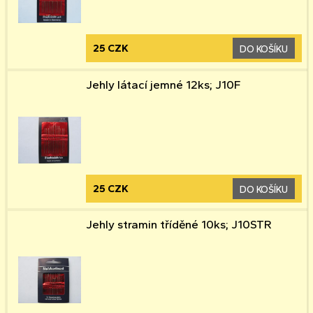
25 CZK
DO KOŠÍKU
Jehly látací jemné 12ks; J10F
25 CZK
DO KOŠÍKU
Jehly stramin tříděné 10ks; J10STR