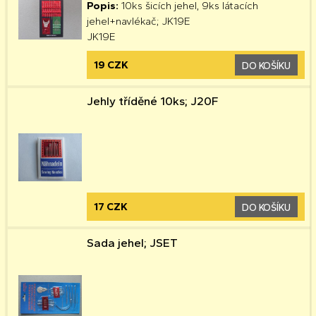
Popis:
10ks šicích jehel, 9ks látacích
jehel+navlékač; JK19E
JK19E
19 CZK
DO KOŠÍKU
Jehly tříděné 10ks; J20F
17 CZK
DO KOŠÍKU
Sada jehel; JSET