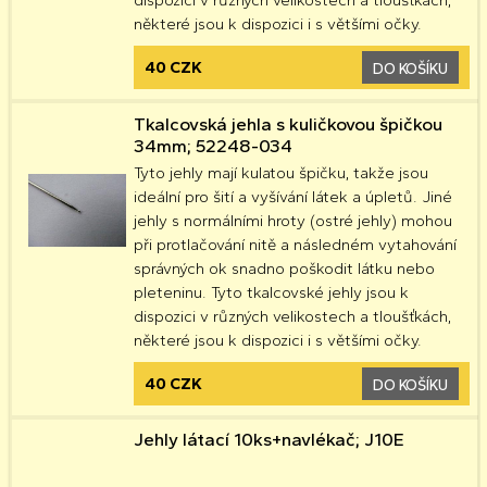
dispozici v různých velikostech a tloušťkách,
některé jsou k dispozici i s většími očky.
40 CZK
DO KOŠÍKU
Tkalcovská jehla s kuličkovou špičkou
34mm; 52248-034
Tyto jehly mají kulatou špičku, takže jsou
ideální pro šití a vyšívání látek a úpletů. Jiné
jehly s normálními hroty (ostré jehly) mohou
při protlačování nitě a následném vytahování
správných ok snadno poškodit látku nebo
pleteninu. Tyto tkalcovské jehly jsou k
dispozici v různých velikostech a tloušťkách,
některé jsou k dispozici i s většími očky.
40 CZK
DO KOŠÍKU
Jehly látací 10ks+navlékač; J10E