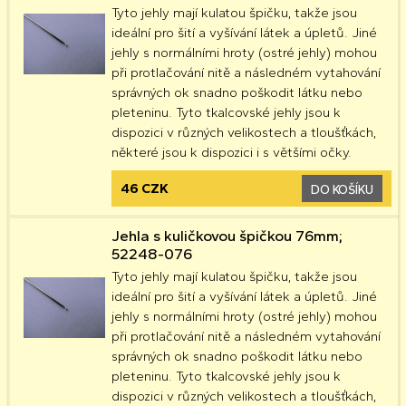
Tyto jehly mají kulatou špičku, takže jsou
ideální pro šití a vyšívání látek a úpletů. Jiné
jehly s normálními hroty (ostré jehly) mohou
při protlačování nitě a následném vytahování
správných ok snadno poškodit látku nebo
pleteninu. Tyto tkalcovské jehly jsou k
dispozici v různých velikostech a tloušťkách,
některé jsou k dispozici i s většími očky.
46 CZK
DO KOŠÍKU
Jehla s kuličkovou špičkou 76mm;
52248-076
Tyto jehly mají kulatou špičku, takže jsou
ideální pro šití a vyšívání látek a úpletů. Jiné
jehly s normálními hroty (ostré jehly) mohou
při protlačování nitě a následném vytahování
správných ok snadno poškodit látku nebo
pleteninu. Tyto tkalcovské jehly jsou k
dispozici v různých velikostech a tloušťkách,