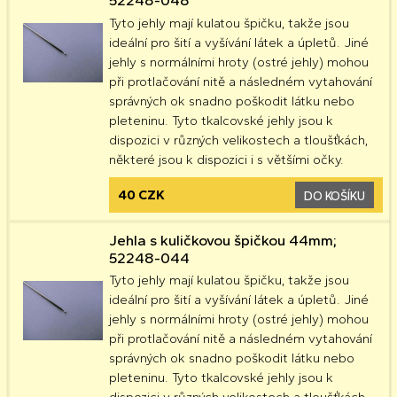
52248-048
Tyto jehly mají kulatou špičku, takže jsou
ideální pro šití a vyšívání látek a úpletů. Jiné
jehly s normálními hroty (ostré jehly) mohou
při protlačování nitě a následném vytahování
správných ok snadno poškodit látku nebo
pleteninu. Tyto tkalcovské jehly jsou k
dispozici v různých velikostech a tloušťkách,
některé jsou k dispozici i s většími očky.
40 CZK
DO KOŠÍKU
Jehla s kuličkovou špičkou 44mm;
52248-044
Tyto jehly mají kulatou špičku, takže jsou
ideální pro šití a vyšívání látek a úpletů. Jiné
jehly s normálními hroty (ostré jehly) mohou
při protlačování nitě a následném vytahování
správných ok snadno poškodit látku nebo
pleteninu. Tyto tkalcovské jehly jsou k