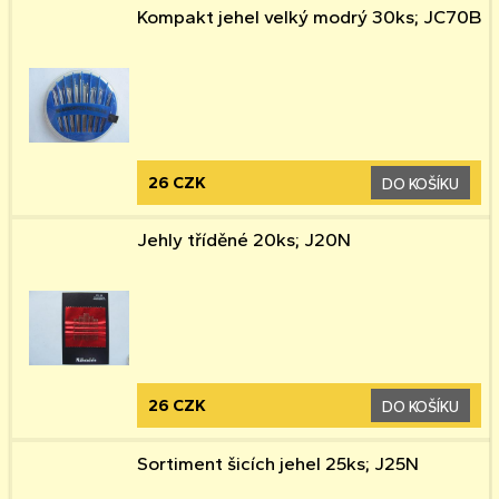
Kompakt jehel velký modrý 30ks; JC70B
26 CZK
DO KOŠÍKU
Jehly tříděné 20ks; J20N
26 CZK
DO KOŠÍKU
Sortiment šicích jehel 25ks; J25N