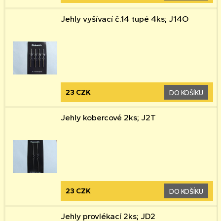
Jehly vyšívací č.14 tupé 4ks; J14O
23 CZK
DO KOŠÍKU
Jehly kobercové 2ks; J2T
23 CZK
DO KOŠÍKU
Jehly provlékací 2ks; JD2