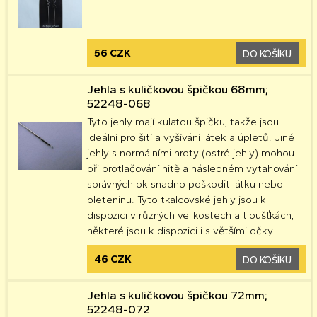
56 CZK
DO KOŠÍKU
Jehla s kuličkovou špičkou 68mm;
52248-068
Tyto jehly mají kulatou špičku, takže jsou
ideální pro šití a vyšívání látek a úpletů. Jiné
jehly s normálními hroty (ostré jehly) mohou
při protlačování nitě a následném vytahování
správných ok snadno poškodit látku nebo
pleteninu. Tyto tkalcovské jehly jsou k
dispozici v různých velikostech a tloušťkách,
některé jsou k dispozici i s většími očky.
46 CZK
DO KOŠÍKU
Jehla s kuličkovou špičkou 72mm;
52248-072