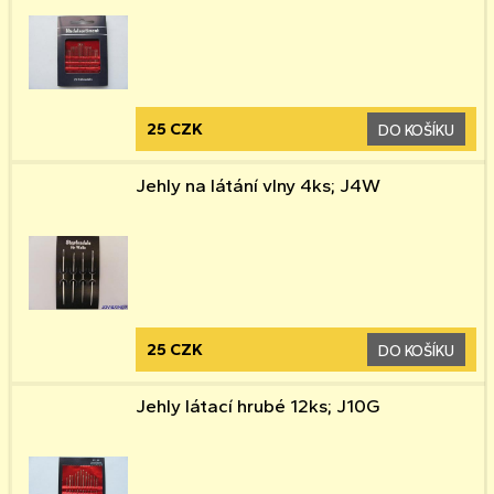
25 CZK
DO KOŠÍKU
Jehly na látání vlny 4ks; J4W
25 CZK
DO KOŠÍKU
Jehly látací hrubé 12ks; J10G