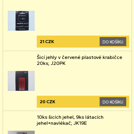
21 CZK
DO KOŠÍKU
Šicí jehly v červené plastové krabičce
20ks; J20PK
20 CZK
DO KOŠÍKU
10ks šicích jehel, 9ks látacích
jehel+navlékač; JK19E