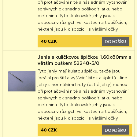
při protlačování nitě a následném vytahování
správných ok snadno poškodit látku nebo
pleteninu. Tyto tkalcovské jehly jsou k
dispozici v různých velikostech a tloušťkách,
některé jsou k dispozici i s většími očky.
40 CZK
DO KOŠÍKU
Jehla s kuličkovou špičkou 1,60x80mm s
větším ouškem 52248-5/0
Tyto jehly mají kulatou špičku, takže jsou
ideální pro šití a vyšívání látek a úpletů. Jiné
jehly s normálními hroty (ostré jehly) mohou
při protlačování nitě a následném vytahování
správných ok snadno poškodit látku nebo
pleteninu. Tyto tkalcovské jehly jsou k
dispozici v různých velikostech a tloušťkách,
některé jsou k dispozici i s většími očky.
40 CZK
DO KOŠÍKU