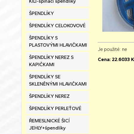
KILT-spínací špendlíky
ŠPENDLÍKY
ŠPENDLÍKY CELOKOVOVÉ
ŠPENDLÍKY S
PLASTOVÝMI HLAVIČKAMI
Je použité
: ne
ŠPENDLÍKY NEREZ S
Cena:
22.6033
K
KAPIČKAMI
ŠPENDLÍKY SE
SKLENĚNÝMI HLAVIČKAMI
ŠPENDLÍKY NEREZ
ŠPENDLÍKY PERLEŤOVÉ
ŘEMESLNICKÉ ŠICÍ
JEHLY+špendlíky