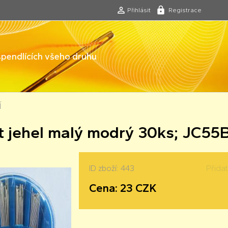
Přihlásit
Registrace
 špendlících všeho druhu
Í
 jehel malý modrý 30ks; JC55
ID zboží: 443
Přida
Cena: 23 CZK