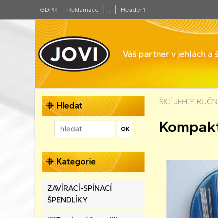
GDPR
Reklamace
.
Header1
Váš partner v jehlách a
ŠICÍ JEHLY RUČN
Hledat
Kompakt
Kategorie
ZAVÍRACÍ-SPÍNACÍ
ŠPENDLÍKY