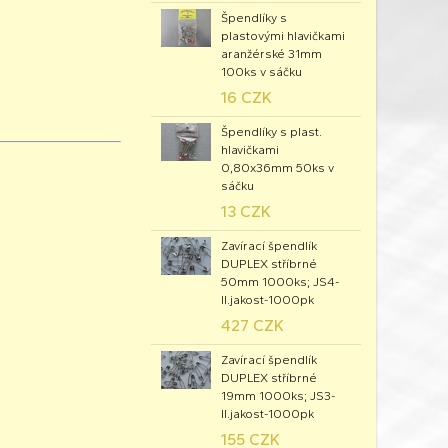
Špendlíky s
plastovými hlavičkami
aranžérské 31mm
100ks v sáčku
16 CZK
Špendlíky s plast.
hlavičkami
0,80x36mm 50ks v
sáčku
13 CZK
Zavírací špendlík
DUPLEX stříbrné
50mm 1000ks; JS4-
II.jakost-1000pk
427 CZK
Zavírací špendlík
DUPLEX stříbrné
19mm 1000ks; JS3-
II.jakost-1000pk
155 CZK