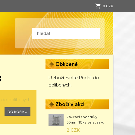
0 CZK
Oblíbené
B
U zboží zvolte Přidat do
oblíbených.
t do oblíbených
Zboží v akci
DO KOŠÍKU
Zavírací špendlíky
55mm 10ks ve svazku
2 CZK