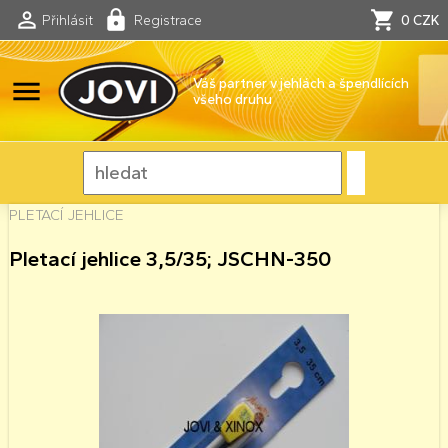
Přihlásit
Registrace
0 CZK
menu
Váš partner v jehlách a špendlících
všeho druhu
PLETACÍ JEHLICE
Pletací jehlice 3,5/35; JSCHN-350