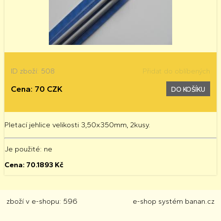
ID zboží: 508
Přidat do oblíbených
Cena: 70 CZK
DO KOŠÍKU
Pletací jehlice velikosti 3,50x350mm, 2kusy.
Je použité
: ne
Cena:
70.1893
Kč
zboží v e-shopu: 596
e-shop
systém
banan.cz