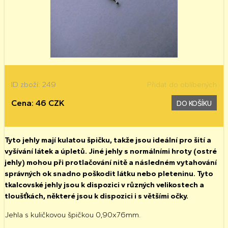
ID zboží: 249
Přidat do oblíbených
Cena: 46 CZK
DO KOŠÍKU
Tyto jehly mají kulatou špičku, takže jsou ideální pro šití a
vyšívání látek a úpletů. Jiné jehly s normálními hroty (ostré
jehly) mohou při protlačování nitě a následném vytahování
správných ok snadno poškodit látku nebo pleteninu. Tyto
tkalcovské jehly jsou k dispozici v různých velikostech a
tloušťkách, některé jsou k dispozici i s většími očky.
Jehla s kuličkovou špičkou 0,90x76mm.