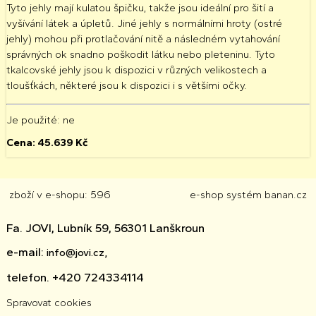
Tyto jehly mají kulatou špičku, takže jsou ideální pro šití a
vyšívání látek a úpletů. Jiné jehly s normálními hroty (ostré
jehly) mohou při protlačování nitě a následném vytahování
správných ok snadno poškodit látku nebo pleteninu. Tyto
tkalcovské jehly jsou k dispozici v různých velikostech a
tloušťkách, některé jsou k dispozici i s většími očky.
Je použité
: ne
Cena:
45.639
Kč
zboží v e-shopu: 596
e-shop
systém
banan.cz
Fa. JOVI, Lubník 59, 56301 Lanškroun
e-mail:
info@jovi.cz,
telefon. +420 724334114
Spravovat cookies