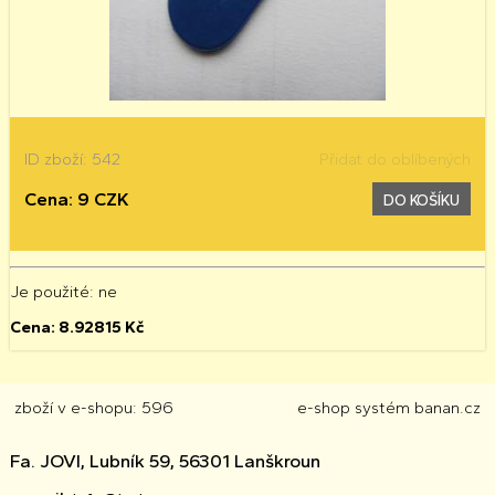
ID zboží: 542
Přidat do oblíbených
Cena: 9 CZK
DO KOŠÍKU
Je použité
: ne
Cena:
8.92815
Kč
zboží v e-shopu: 596
e-shop
systém
banan.cz
Fa. JOVI, Lubník 59, 56301 Lanškroun