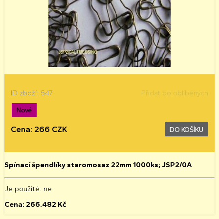
ID zboží: 547
Přidat do oblíbených
Nové
Cena: 266 CZK
DO KOŠÍKU
Spínací špendlíky staromosaz 22mm 1000ks; JSP2/0A
Je použité
: ne
Cena:
266.482
Kč