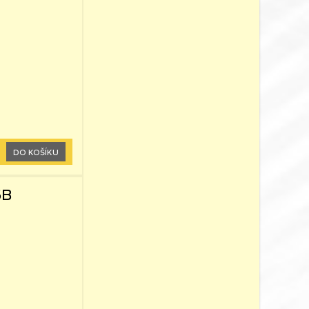
G
DO KOŠÍKU
5B