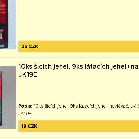
26 CZK
10ks šicích jehel, 9ks látacích jehel+n
JK19E
Popis:
10ks šicích jehel, 9ks látacích jehel+navlékač; JK
JK19E
19 CZK