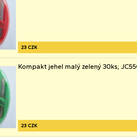
23 CZK
Kompakt jehel malý zelený 30ks; JC5
23 CZK