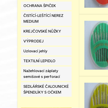
OCHRANA ŠPIČEK
ČISTÍCÍ-LEŠTÍCÍ NEREZ
MEDIUM
KREJČOVSKÉ NŮŽKY
VÝPRODEJ
Uzlovací jehly
TEXTILNÍ LEPIDLO
Nažehlovací záplaty
semišové s perforací
SEDLÁŔSKÉ ČALOUNICKÉ
ŠPENDLÍKY S OČKEM