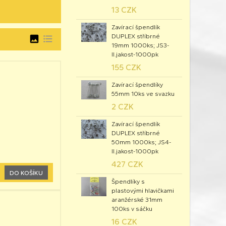
13 CZK
Zavírací špendlík
DUPLEX stříbrné
image
format_list_bulleted
19mm 1000ks; JS3-
II.jakost-1000pk
155 CZK
Zavírací špendlíky
55mm 10ks ve svazku
2 CZK
Zavírací špendlík
DUPLEX stříbrné
50mm 1000ks; JS4-
II.jakost-1000pk
427 CZK
DO KOŠÍKU
Špendlíky s
plastovými hlavičkami
aranžérské 31mm
100ks v sáčku
16 CZK