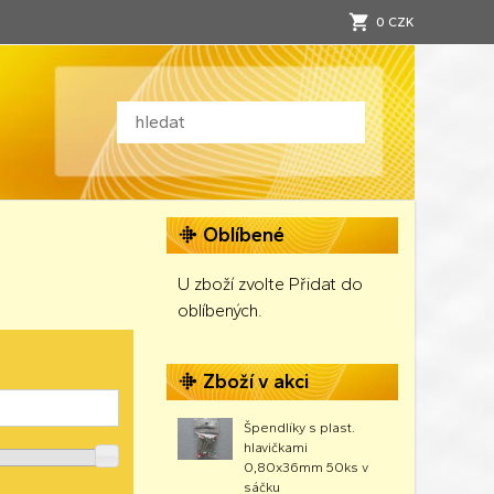
0 CZK
Oblíbené
U zboží zvolte Přidat do
oblíbených.
Zboží v akci
Špendlíky s plast.
hlavičkami
0,80x36mm 50ks v
sáčku