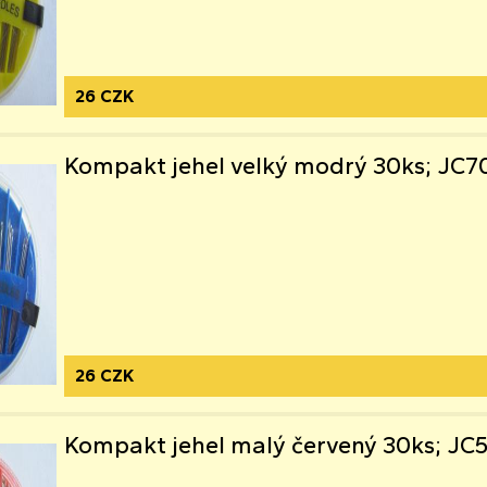
26 CZK
Kompakt jehel velký modrý 30ks; JC7
26 CZK
Kompakt jehel malý červený 30ks; JC