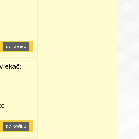
DO KOŠÍKU
avlékač;
19E
DO KOŠÍKU