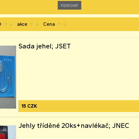
D
akce
Cena
arrow_upward
arrow_downward
arrow_upward
arrow_downward
arrow_upward
arrow_downward
Sada jehel; JSET
15 CZK
Jehly tříděné 20ks+navlékač; JNEC