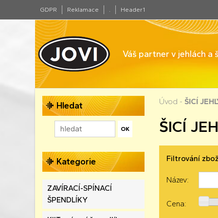
GDPR
Reklamace
.
Header1
Váš partner v jehlách a
Úvod
-
ŠICÍ JEH
Hledat
ŠICÍ JE
Filtrování zbož
Kategorie
Název:
ZAVÍRACÍ-SPÍNACÍ
ŠPENDLÍKY
Cena: