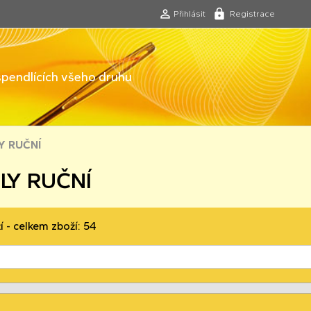
Přihlásit
Registrace
 špendlících všeho druhu
LY RUČNÍ
HLY RUČNÍ
í - celkem zboží: 54