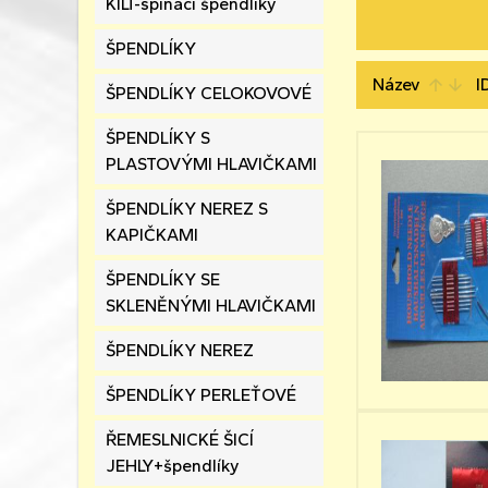
KILT-spínací špendlíky
ŠPENDLÍKY
Název
I
arrow_upward
arrow_downward
ŠPENDLÍKY CELOKOVOVÉ
ŠPENDLÍKY S
PLASTOVÝMI HLAVIČKAMI
ŠPENDLÍKY NEREZ S
KAPIČKAMI
ŠPENDLÍKY SE
SKLENĚNÝMI HLAVIČKAMI
ŠPENDLÍKY NEREZ
ŠPENDLÍKY PERLEŤOVÉ
ŘEMESLNICKÉ ŠICÍ
JEHLY+špendlíky