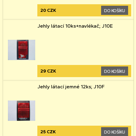
20 CZK
DO KOŠÍKU
Jehly látací 10ks+navlékač; J10E
29 CZK
DO KOŠÍKU
Jehly látací jemné 12ks; J10F
25 CZK
DO KOŠÍKU