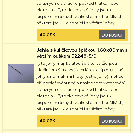
správných ok snadno poškodit látku nebo
pleteninu. Tyto tkalcovské jehly jsou k
dispozici v různých velikostech a tloušťkách,
některé jsou k dispozici i s většími očky.
40 CZK
DO KOŠÍKU
Jehla s kuličkovou špičkou 1,60x80mm s
větším ouškem 52248-5/0
Tyto jehly mají kulatou špičku, takže jsou
ideální pro šití a vyšívání látek a úpletů. Jiné
jehly s normálními hroty (ostré jehly) mohou
při protlačování nitě a následném vytahování
správných ok snadno poškodit látku nebo
pleteninu. Tyto tkalcovské jehly jsou k
dispozici v různých velikostech a tloušťkách,
některé jsou k dispozici i s většími očky.
40 CZK
DO KOŠÍKU