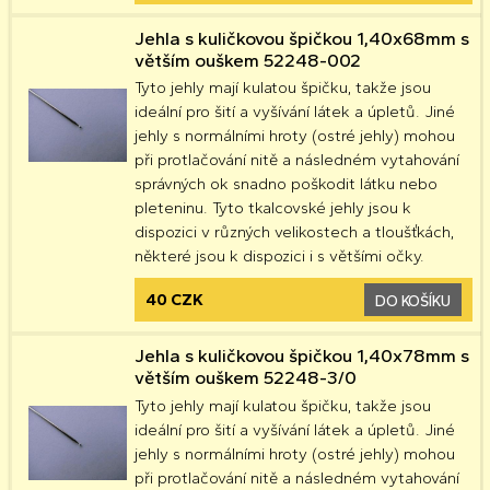
Jehla s kuličkovou špičkou 1,40x68mm s
větším ouškem 52248-002
Tyto jehly mají kulatou špičku, takže jsou
ideální pro šití a vyšívání látek a úpletů. Jiné
jehly s normálními hroty (ostré jehly) mohou
při protlačování nitě a následném vytahování
správných ok snadno poškodit látku nebo
pleteninu. Tyto tkalcovské jehly jsou k
dispozici v různých velikostech a tloušťkách,
některé jsou k dispozici i s většími očky.
40 CZK
DO KOŠÍKU
Jehla s kuličkovou špičkou 1,40x78mm s
větším ouškem 52248-3/0
Tyto jehly mají kulatou špičku, takže jsou
ideální pro šití a vyšívání látek a úpletů. Jiné
jehly s normálními hroty (ostré jehly) mohou
při protlačování nitě a následném vytahování