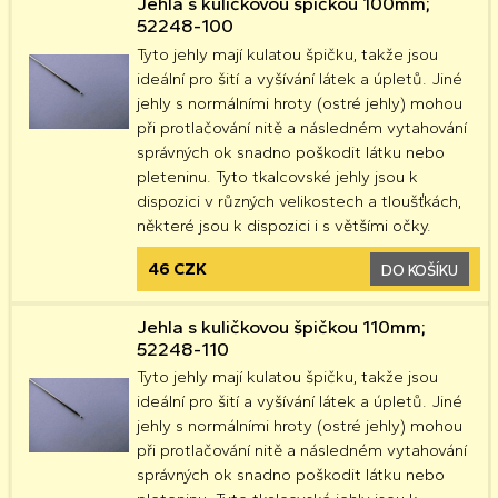
Jehla s kuličkovou špičkou 100mm;
52248-100
Tyto jehly mají kulatou špičku, takže jsou
ideální pro šití a vyšívání látek a úpletů. Jiné
jehly s normálními hroty (ostré jehly) mohou
při protlačování nitě a následném vytahování
správných ok snadno poškodit látku nebo
pleteninu. Tyto tkalcovské jehly jsou k
dispozici v různých velikostech a tloušťkách,
některé jsou k dispozici i s většími očky.
46 CZK
DO KOŠÍKU
Jehla s kuličkovou špičkou 110mm;
52248-110
Tyto jehly mají kulatou špičku, takže jsou
ideální pro šití a vyšívání látek a úpletů. Jiné
jehly s normálními hroty (ostré jehly) mohou
při protlačování nitě a následném vytahování
správných ok snadno poškodit látku nebo