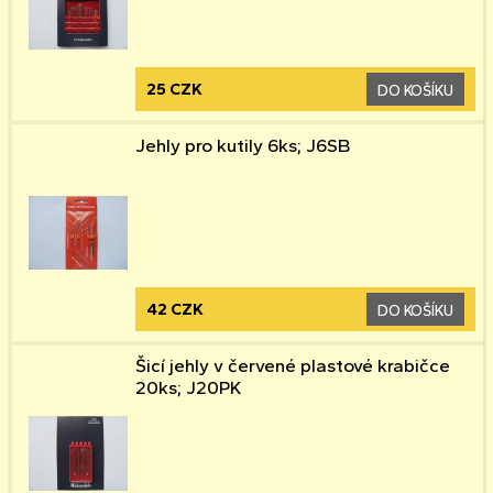
25 CZK
DO KOŠÍKU
Jehly pro kutily 6ks; J6SB
42 CZK
DO KOŠÍKU
Šicí jehly v červené plastové krabičce
20ks; J20PK