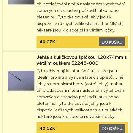
při protlačování nitě a následném vytahování
správných ok snadno poškodit látku nebo
pleteninu. Tyto tkalcovské jehly jsou k
dispozici v různých velikostech a tloušťkách,
některé jsou k dispozici i s většími očky.
40 CZK
DO KOŠÍKU
Jehla s kuličkovou špičkou 1,20x74mm s
větším ouškem 52248-000
Tyto jehly mají kulatou špičku, takže jsou
ideální pro šití a vyšívání látek a úpletů. Jiné
jehly s normálními hroty (ostré jehly) mohou
při protlačování nitě a následném vytahování
správných ok snadno poškodit látku nebo
pleteninu. Tyto tkalcovské jehly jsou k
dispozici v různých velikostech a tloušťkách,
některé jsou k dispozici i s většími očky.
40 CZK
DO KOŠÍKU