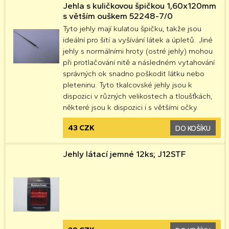
Jehla s kuličkovou špičkou 1,60x120mm
s větším ouškem 52248-7/0
Tyto jehly mají kulatou špičku, takže jsou
ideální pro šití a vyšívání látek a úpletů. Jiné
jehly s normálními hroty (ostré jehly) mohou
při protlačování nitě a následném vytahování
správných ok snadno poškodit látku nebo
pleteninu. Tyto tkalcovské jehly jsou k
dispozici v různých velikostech a tloušťkách,
některé jsou k dispozici i s většími očky.
43 CZK
DO KOŠÍKU
Jehly látací jemné 12ks; J12STF