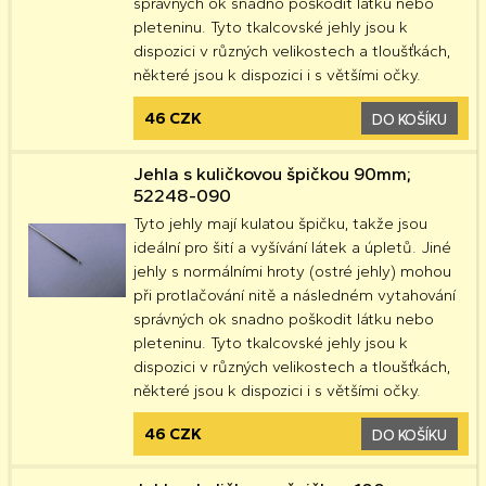
správných ok snadno poškodit látku nebo
pleteninu. Tyto tkalcovské jehly jsou k
dispozici v různých velikostech a tloušťkách,
některé jsou k dispozici i s většími očky.
46 CZK
DO KOŠÍKU
Jehla s kuličkovou špičkou 90mm;
52248-090
Tyto jehly mají kulatou špičku, takže jsou
ideální pro šití a vyšívání látek a úpletů. Jiné
jehly s normálními hroty (ostré jehly) mohou
při protlačování nitě a následném vytahování
správných ok snadno poškodit látku nebo
pleteninu. Tyto tkalcovské jehly jsou k
dispozici v různých velikostech a tloušťkách,
některé jsou k dispozici i s většími očky.
46 CZK
DO KOŠÍKU