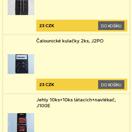
23 CZK
DO KOŠÍKU
Čalounické kulačky 2ks; J2PO
23 CZK
DO KOŠÍKU
Jehly 10ks+10ks látacích+navlékač;
J100E