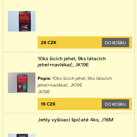
26 CZK
DO KOŠÍKU
10ks šicích jehel, 9ks látacích
jehel+navlékač; JK19E
Popis:
10ks šicích jehel, 9ks látacích
jehel+navlékač; JK19E
JK19E
19 CZK
DO KOŠÍKU
Jehly vyšívací špičaté 4ks; J16M