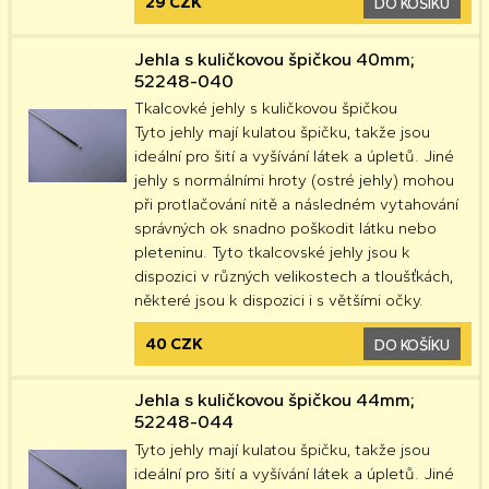
29 CZK
DO KOŠÍKU
Jehla s kuličkovou špičkou 40mm;
52248-040
Tkalcovké jehly s kuličkovou špičkou
Tyto jehly mají kulatou špičku, takže jsou
ideální pro šití a vyšívání látek a úpletů. Jiné
jehly s normálními hroty (ostré jehly) mohou
při protlačování nitě a následném vytahování
správných ok snadno poškodit látku nebo
pleteninu. Tyto tkalcovské jehly jsou k
dispozici v různých velikostech a tloušťkách,
některé jsou k dispozici i s většími očky.
40 CZK
DO KOŠÍKU
Jehla s kuličkovou špičkou 44mm;
52248-044
Tyto jehly mají kulatou špičku, takže jsou
ideální pro šití a vyšívání látek a úpletů. Jiné