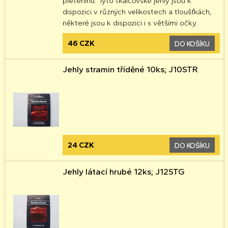
pleteninu. Tyto tkalcovské jehly jsou k
dispozici v různých velikostech a tloušťkách,
některé jsou k dispozici i s většími očky.
46 CZK
DO KOŠÍKU
Jehly stramin tříděné 10ks; J10STR
24 CZK
DO KOŠÍKU
Jehly látací hrubé 12ks; J12STG