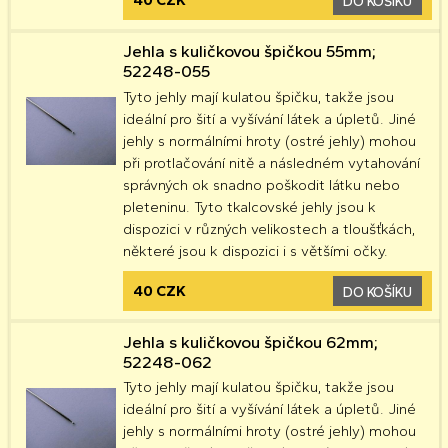
40 CZK
DO KOŠÍKU
Jehla s kuličkovou špičkou 55mm;
52248-055
Tyto jehly mají kulatou špičku, takže jsou
ideální pro šití a vyšívání látek a úpletů. Jiné
jehly s normálními hroty (ostré jehly) mohou
při protlačování nitě a následném vytahování
správných ok snadno poškodit látku nebo
pleteninu. Tyto tkalcovské jehly jsou k
dispozici v různých velikostech a tloušťkách,
některé jsou k dispozici i s většími očky.
40 CZK
DO KOŠÍKU
Jehla s kuličkovou špičkou 62mm;
52248-062
Tyto jehly mají kulatou špičku, takže jsou
ideální pro šití a vyšívání látek a úpletů. Jiné
jehly s normálními hroty (ostré jehly) mohou