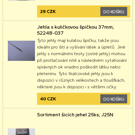
29 CZK
DO KOŠÍKU
Jehla s kuličkovou špičkou 37mm;
52248-037
Tyto jehly mají kulatou špičku, takže jsou
ideální pro šití a vyšívání látek a úpletů. Jiné
jehly s normálními hroty (ostré jehly) mohou
při protlačování nitě a následném vytahování
správných ok snadno poškodit látku nebo
pleteninu. Tyto tkalcovské jehly jsou k
dispozici v různých velikostech a tloušťkách,
některé jsou k dispozici i s většími očky.
40 CZK
DO KOŠÍKU
Sortiment šicích jehel 25ks; J25N