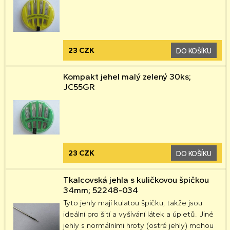
23 CZK
DO KOŠÍKU
Kompakt jehel malý zelený 30ks;
JC55GR
23 CZK
DO KOŠÍKU
Tkalcovská jehla s kuličkovou špičkou
34mm; 52248-034
Tyto jehly mají kulatou špičku, takže jsou
ideální pro šití a vyšívání látek a úpletů. Jiné
jehly s normálními hroty (ostré jehly) mohou