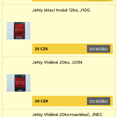
Jehly látací hrubé 12ks; J10G
25 CZK
DO KOŠÍKU
Jehly tříděné 20ks; J20N
26 CZK
DO KOŠÍKU
Jehly tříděné 20ks+navlékač; JNEC