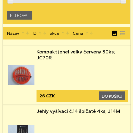
image
format_list_bulleted
Název
ID
akce
Cena
arrow_upward
arrow_downward
arrow_upward
arrow_downward
arrow_upward
arrow_downward
arrow_upward
arrow_downward
Kompakt jehel velký červený 30ks;
JC70R
26 CZK
DO KOŠÍKU
Jehly vyšívací č.14 špičaté 4ks; J14M