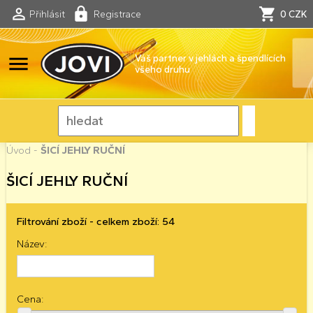
Přihlásit
Registrace
0 CZK
menu
Váš partner v jehlách a špendlících
všeho druhu
Úvod
-
ŠICÍ JEHLY RUČNÍ
ŠICÍ JEHLY RUČNÍ
Filtrování zboží - celkem zboží: 54
Název:
Cena: