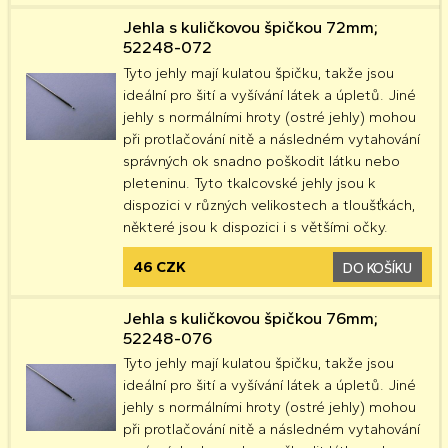
Jehla s kuličkovou špičkou 72mm;
52248-072
Tyto jehly mají kulatou špičku, takže jsou
ideální pro šití a vyšívání látek a úpletů. Jiné
jehly s normálními hroty (ostré jehly) mohou
při protlačování nitě a následném vytahování
správných ok snadno poškodit látku nebo
pleteninu. Tyto tkalcovské jehly jsou k
dispozici v různých velikostech a tloušťkách,
některé jsou k dispozici i s většími očky.
46 CZK
DO KOŠÍKU
Jehla s kuličkovou špičkou 76mm;
52248-076
Tyto jehly mají kulatou špičku, takže jsou
ideální pro šití a vyšívání látek a úpletů. Jiné
jehly s normálními hroty (ostré jehly) mohou
při protlačování nitě a následném vytahování