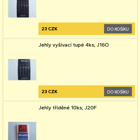
23 CZK
DO KOŠÍKU
Jehly vyšívací tupé 4ks; J16O
23 CZK
DO KOŠÍKU
Jehly tříděné 10ks; J20F