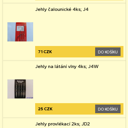
Jehly čalounické 4ks; J4
71 CZK
DO KOŠÍKU
Jehly na látání vlny 4ks; J4W
25 CZK
DO KOŠÍKU
Jehly provlékací 2ks; JD2