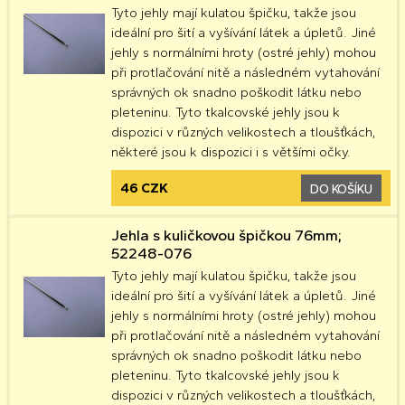
Tyto jehly mají kulatou špičku, takže jsou
ideální pro šití a vyšívání látek a úpletů. Jiné
jehly s normálními hroty (ostré jehly) mohou
při protlačování nitě a následném vytahování
správných ok snadno poškodit látku nebo
pleteninu. Tyto tkalcovské jehly jsou k
dispozici v různých velikostech a tloušťkách,
některé jsou k dispozici i s většími očky.
46 CZK
DO KOŠÍKU
Jehla s kuličkovou špičkou 76mm;
52248-076
Tyto jehly mají kulatou špičku, takže jsou
ideální pro šití a vyšívání látek a úpletů. Jiné
jehly s normálními hroty (ostré jehly) mohou
při protlačování nitě a následném vytahování
správných ok snadno poškodit látku nebo
pleteninu. Tyto tkalcovské jehly jsou k
dispozici v různých velikostech a tloušťkách,