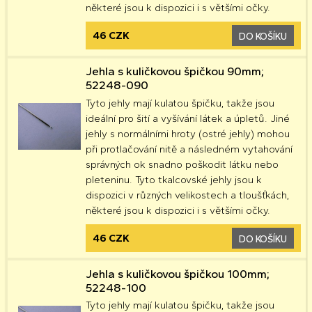
některé jsou k dispozici i s většími očky.
46 CZK
DO KOŠÍKU
Jehla s kuličkovou špičkou 90mm;
52248-090
Tyto jehly mají kulatou špičku, takže jsou
ideální pro šití a vyšívání látek a úpletů. Jiné
jehly s normálními hroty (ostré jehly) mohou
při protlačování nitě a následném vytahování
správných ok snadno poškodit látku nebo
pleteninu. Tyto tkalcovské jehly jsou k
dispozici v různých velikostech a tloušťkách,
některé jsou k dispozici i s většími očky.
46 CZK
DO KOŠÍKU
Jehla s kuličkovou špičkou 100mm;
52248-100
Tyto jehly mají kulatou špičku, takže jsou