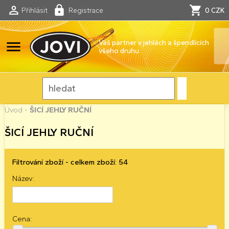
Přihlásit
Registrace
0 CZK
menu
Váš partner v jehlách a špendlících
všeho druhu
Úvod
-
ŠICÍ JEHLY RUČNÍ
ŠICÍ JEHLY RUČNÍ
Filtrování zboží - celkem zboží: 54
Název:
Cena: