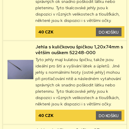
správných ok snadno poškodit látku nebo
pleteninu. Tyto tkalcovské jehly jsou k
dispozici v různých velikostech a tloušťkách,
některé jsou k dispozici i s většími očky.
40 CZK
DO KOŠÍKU
Jehla s kuličkovou špičkou 1,20x74mm s
větším ouškem 52248-000
Tyto jehly mají kulatou špičku, takže jsou
ideální pro šití a vyšívání látek a úpletů. Jiné
jehly s normálními hroty (ostré jehly) mohou
při protlačování nitě a následném vytahování
správných ok snadno poškodit látku nebo
pleteninu. Tyto tkalcovské jehly jsou k
dispozici v různých velikostech a tloušťkách,
některé jsou k dispozici i s většími očky.
40 CZK
DO KOŠÍKU