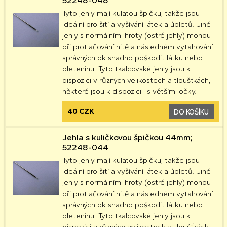
52248-048
Tyto jehly mají kulatou špičku, takže jsou
ideální pro šití a vyšívání látek a úpletů. Jiné
jehly s normálními hroty (ostré jehly) mohou
při protlačování nitě a následném vytahování
správných ok snadno poškodit látku nebo
pleteninu. Tyto tkalcovské jehly jsou k
dispozici v různých velikostech a tloušťkách,
některé jsou k dispozici i s většími očky.
40 CZK
DO KOŠÍKU
Jehla s kuličkovou špičkou 44mm;
52248-044
Tyto jehly mají kulatou špičku, takže jsou
ideální pro šití a vyšívání látek a úpletů. Jiné
jehly s normálními hroty (ostré jehly) mohou
při protlačování nitě a následném vytahování
správných ok snadno poškodit látku nebo
pleteninu. Tyto tkalcovské jehly jsou k