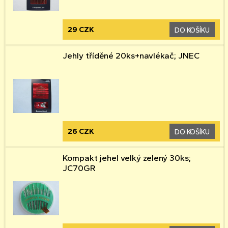
29 CZK
DO KOŠÍKU
Jehly tříděné 20ks+navlékač; JNEC
26 CZK
DO KOŠÍKU
Kompakt jehel velký zelený 30ks;
JC70GR