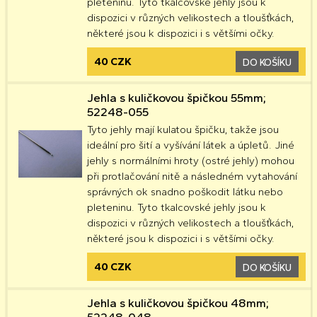
pleteninu. Tyto tkalcovské jehly jsou k
dispozici v různých velikostech a tloušťkách,
některé jsou k dispozici i s většími očky.
40 CZK
DO KOŠÍKU
Jehla s kuličkovou špičkou 55mm;
52248-055
Tyto jehly mají kulatou špičku, takže jsou
ideální pro šití a vyšívání látek a úpletů. Jiné
jehly s normálními hroty (ostré jehly) mohou
při protlačování nitě a následném vytahování
správných ok snadno poškodit látku nebo
pleteninu. Tyto tkalcovské jehly jsou k
dispozici v různých velikostech a tloušťkách,
některé jsou k dispozici i s většími očky.
40 CZK
DO KOŠÍKU
Jehla s kuličkovou špičkou 48mm;