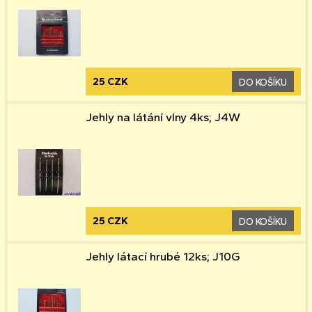
25 CZK
DO KOŠÍKU
Jehly na látání vlny 4ks; J4W
25 CZK
DO KOŠÍKU
Jehly látací hrubé 12ks; J10G