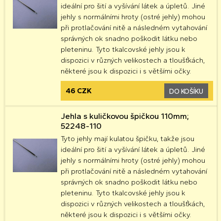
ideální pro šití a vyšívání látek a úpletů. Jiné
jehly s normálními hroty (ostré jehly) mohou
při protlačování nitě a následném vytahování
správných ok snadno poškodit látku nebo
pleteninu. Tyto tkalcovské jehly jsou k
dispozici v různých velikostech a tloušťkách,
některé jsou k dispozici i s většími očky.
46 CZK
DO KOŠÍKU
Jehla s kuličkovou špičkou 110mm;
52248-110
Tyto jehly mají kulatou špičku, takže jsou
ideální pro šití a vyšívání látek a úpletů. Jiné
jehly s normálními hroty (ostré jehly) mohou
při protlačování nitě a následném vytahování
správných ok snadno poškodit látku nebo
pleteninu. Tyto tkalcovské jehly jsou k
dispozici v různých velikostech a tloušťkách,
některé jsou k dispozici i s většími očky.