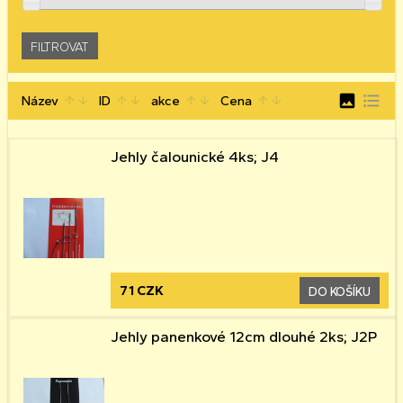
image
format_list_bulleted
Název
ID
akce
Cena
arrow_upward
arrow_downward
arrow_upward
arrow_downward
arrow_upward
arrow_downward
arrow_upward
arrow_downward
Jehly čalounické 4ks; J4
71 CZK
DO KOŠÍKU
Jehly panenkové 12cm dlouhé 2ks; J2P