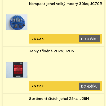
Kompakt jehel velký modrý 30ks; JC70B
26 CZK
DO KOŠÍKU
Jehly tříděné 20ks; J20N
26 CZK
DO KOŠÍKU
Sortiment šicích jehel 25ks; J25N