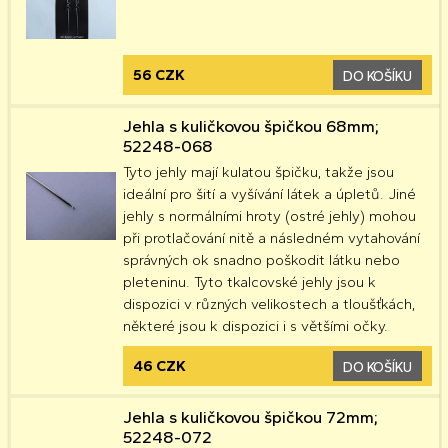
56 CZK
DO KOŠÍKU
Jehla s kuličkovou špičkou 68mm;
52248-068
Tyto jehly mají kulatou špičku, takže jsou
ideální pro šití a vyšívání látek a úpletů. Jiné
jehly s normálními hroty (ostré jehly) mohou
při protlačování nitě a následném vytahování
správných ok snadno poškodit látku nebo
pleteninu. Tyto tkalcovské jehly jsou k
dispozici v různých velikostech a tloušťkách,
některé jsou k dispozici i s většími očky.
46 CZK
DO KOŠÍKU
Jehla s kuličkovou špičkou 72mm;
52248-072