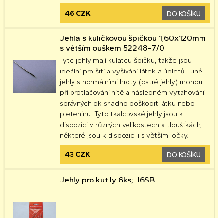
46 CZK
DO KOŠÍKU
Jehla s kuličkovou špičkou 1,60x120mm
s větším ouškem 52248-7/0
Tyto jehly mají kulatou špičku, takže jsou
ideální pro šití a vyšívání látek a úpletů. Jiné
jehly s normálními hroty (ostré jehly) mohou
při protlačování nitě a následném vytahování
správných ok snadno poškodit látku nebo
pleteninu. Tyto tkalcovské jehly jsou k
dispozici v různých velikostech a tloušťkách,
některé jsou k dispozici i s většími očky.
43 CZK
DO KOŠÍKU
Jehly pro kutily 6ks; J6SB