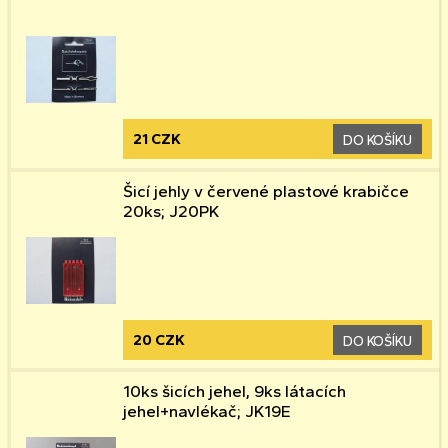
21 CZK
DO KOŠÍKU
Šicí jehly v červené plastové krabičce
20ks; J20PK
20 CZK
DO KOŠÍKU
10ks šicích jehel, 9ks látacích
jehel+navlékač; JK19E