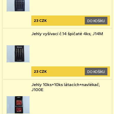
23 CZK
DO KOŠÍKU
Jehly vyšívací č.14 špičaté 4ks; J14M
23 CZK
DO KOŠÍKU
Jehly 10ks+10ks látacích+navlékač;
J100E