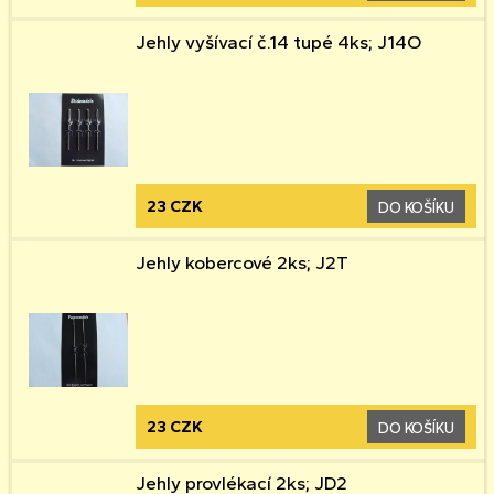
Jehly vyšívací č.14 tupé 4ks; J14O
23 CZK
DO KOŠÍKU
Jehly kobercové 2ks; J2T
23 CZK
DO KOŠÍKU
Jehly provlékací 2ks; JD2