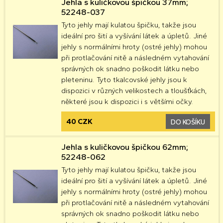
Jehla s kuličkovou špičkou 37mm;
52248-037
Tyto jehly mají kulatou špičku, takže jsou
ideální pro šití a vyšívání látek a úpletů. Jiné
jehly s normálními hroty (ostré jehly) mohou
při protlačování nitě a následném vytahování
správných ok snadno poškodit látku nebo
pleteninu. Tyto tkalcovské jehly jsou k
dispozici v různých velikostech a tloušťkách,
některé jsou k dispozici i s většími očky.
40 CZK
DO KOŠÍKU
Jehla s kuličkovou špičkou 62mm;
52248-062
Tyto jehly mají kulatou špičku, takže jsou
ideální pro šití a vyšívání látek a úpletů. Jiné
jehly s normálními hroty (ostré jehly) mohou
při protlačování nitě a následném vytahování
správných ok snadno poškodit látku nebo