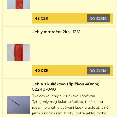
42 CZK
DO KOŠÍKU
Jehly matrační 2ks; J2M
40 CZK
DO KOŠÍKU
Jehla s kuličkovou špičkou 40mm;
52248-040
Tkalcovké jehly s kuličkovou špičkou
Tyto jehly mají kulatou špičku, takže jsou
ideální pro šití a vyšívání látek a úpletů. Jiné
jehly s normálními hroty (ostré jehly) mohou