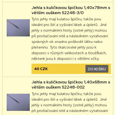
Jehla s kuličkovou špičkou 1,40x78mm s
větším ouškem 52248-3/0
Tyto jehly mají kulatou špičku, takže jsou
ideální pro šití a vyšívání látek a úpletů. Jiné
jehly s normálními hroty (ostré jehly) mohou
při protlačování nitě a následném vytahování
správných ok snadno poškodit látku nebo
pleteninu. Tyto tkalcovské jehly jsou k
dispozici v různých velikostech a tloušťkách,
některé jsou k dispozici i s většími očky.
40 CZK
DO KOŠÍKU
Jehla s kuličkovou špičkou 1,40x68mm s
větším ouškem 52248-002
Tyto jehly mají kulatou špičku, takže jsou
ideální pro šití a vyšívání látek a úpletů. Jiné
jehly s normálními hroty (ostré jehly) mohou
při protlačování nitě a následném vytahování