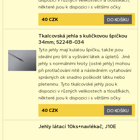
dispozici v různých velikostech a tloušťkách,
některé jsou k dispozici i s většími očky.
40 CZK
DO KOŠÍKU
Tkalcovská jehla s kuličkovou špičkou
34mm; 52248-034
Tyto jehly mají kulatou špičku, takže jsou
ideální pro šití a vyšívání látek a úpletů. Jiné
jehly s normálními hroty (ostré jehly) mohou
při protlačování nitě a následném vytahování
správných ok snadno poškodit látku nebo
pleteninu. Tyto tkalcovské jehly jsou k
dispozici v různých velikostech a tloušťkách,
některé jsou k dispozici i s většími očky.
40 CZK
DO KOŠÍKU
Jehly látací 10ks+navlékač; J10E