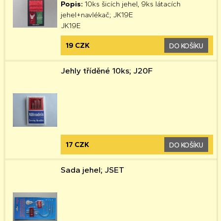
Popis:
10ks šicích jehel, 9ks látacích
jehel+navlékač; JK19E
JK19E
19 CZK
DO KOŠÍKU
Jehly tříděné 10ks; J20F
17 CZK
DO KOŠÍKU
Sada jehel; JSET