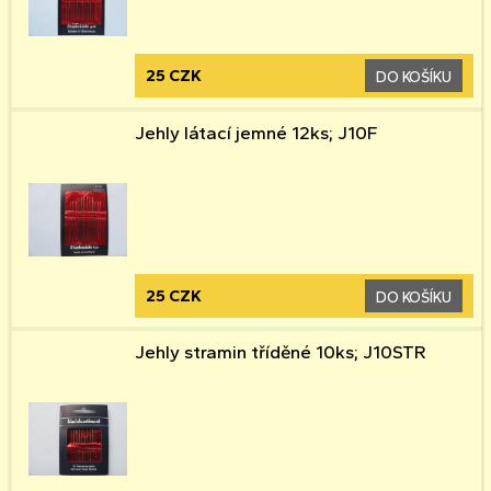
25 CZK
DO KOŠÍKU
Jehly látací jemné 12ks; J10F
25 CZK
DO KOŠÍKU
Jehly stramin tříděné 10ks; J10STR