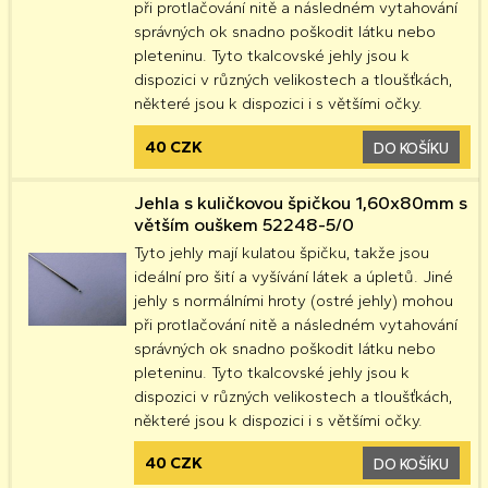
při protlačování nitě a následném vytahování
správných ok snadno poškodit látku nebo
pleteninu. Tyto tkalcovské jehly jsou k
dispozici v různých velikostech a tloušťkách,
některé jsou k dispozici i s většími očky.
40 CZK
DO KOŠÍKU
Jehla s kuličkovou špičkou 1,60x80mm s
větším ouškem 52248-5/0
Tyto jehly mají kulatou špičku, takže jsou
ideální pro šití a vyšívání látek a úpletů. Jiné
jehly s normálními hroty (ostré jehly) mohou
při protlačování nitě a následném vytahování
správných ok snadno poškodit látku nebo
pleteninu. Tyto tkalcovské jehly jsou k
dispozici v různých velikostech a tloušťkách,
některé jsou k dispozici i s většími očky.
40 CZK
DO KOŠÍKU