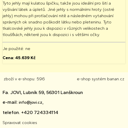
Tyto jehly mají kulatou špičku, takže jsou ideální pro šití a
vyšívání látek a úpletů. Jiné jehly s normálními hroty (ostré
jehly) mohou při protlačování nitě a následném vytahování
správných ok snadno poškodit látku nebo pleteninu. Tyto
tkalcovské jehly jsou k dispozici v různých velikostech a
tloušťkách, některé jsou k dispozici i s většími očky.
Je použité
: ne
Cena:
45.639
Kč
zboží v e-shopu: 596
e-shop
systém
banan.cz
Fa. JOVI, Lubník 59, 56301 Lanškroun
e-mail:
info@jovi.cz,
telefon. +420 724334114
Spravovat cookies