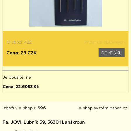
ID zboží: 422
Přidat do oblíbených
Cena: 23 CZK
DO KOŠÍKU
Je použité
: ne
Cena:
22.6033
Kč
zboží v e-shopu: 596
e-shop
systém
banan.cz
Fa. JOVI, Lubník 59, 56301 Lanškroun