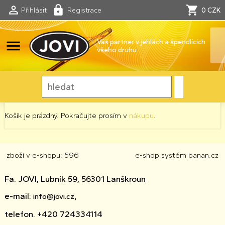
Přihlásit
Registrace
0 CZK
menu
Váš partner v jehlách a špendlících
všeho druhu
Košík je prázdný. Pokračujte prosím v
nákupu
.
zboží v e-shopu: 596
e-shop
systém
banan.cz
Fa. JOVI, Lubník 59, 56301 Lanškroun
e-mail:
info@jovi.cz,
telefon. +420 724334114