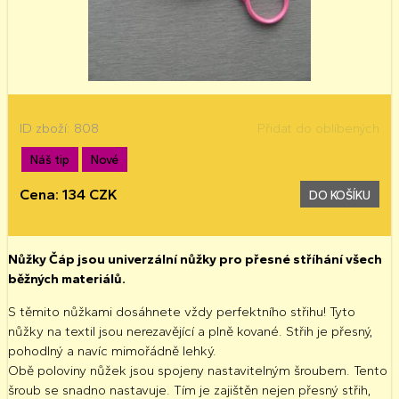
ID zboží: 808
Přidat do oblíbených
Náš tip
Nové
Cena: 134 CZK
DO KOŠÍKU
Nůžky Čáp jsou univerzální nůžky pro přesné stříhání všech
běžných materiálů.
S těmito nůžkami dosáhnete vždy perfektního střihu! Tyto
nůžky na textil jsou nerezavějící a plně kované. Střih je přesný,
pohodlný a navíc mimořádně lehký.
Obě poloviny nůžek jsou spojeny nastavitelným šroubem. Tento
šroub se snadno nastavuje. Tím je zajištěn nejen přesný střih,