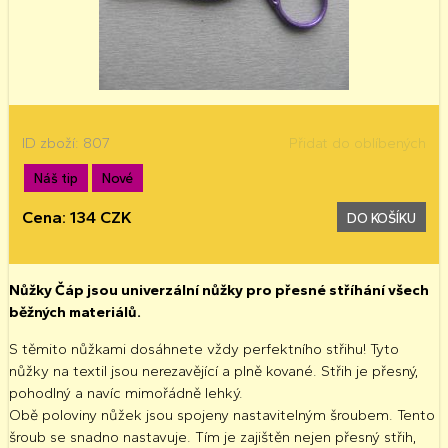
ID zboží: 807
Přidat do oblíbených
Náš tip
Nové
Cena: 134 CZK
DO KOŠÍKU
Nůžky Čáp jsou univerzální nůžky pro přesné stříhání všech
běžných materiálů.
S těmito nůžkami dosáhnete vždy perfektního střihu! Tyto
nůžky na textil jsou nerezavějící a plně kované. Střih je přesný,
pohodlný a navíc mimořádně lehký.
Obě poloviny nůžek jsou spojeny nastavitelným šroubem. Tento
šroub se snadno nastavuje. Tím je zajištěn nejen přesný střih,