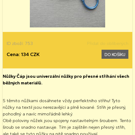
ID zboží: 753
Přidat do oblíbených
Cena: 134 CZK
DO KOŠÍKU
Nůžky Čáp jsou univerzální nůžky pro přesné stříhání všech
běžných materiálů.
S těmito nůžkami dosáhnete vždy perfektního střihu! Tyto
nůžky na textil jsou nerezavějící a plně kované. Střih je přesný,
pohodlný a navíc mimořádně lehký.
Obě poloviny nůžek jsou spojeny nastavitelným šroubem. Tento
šroub se snadno nastavuje. Tím je zajištěn nejen přesný střih,
ale také se tyto nůžky na nitě snadno používají.