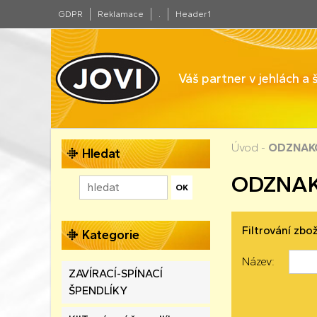
GDPR
Reklamace
.
Header1
Váš partner v jehlách a
Úvod
-
ODZNAKO
Hledat
ODZNAK
Filtrování zbož
Kategorie
Název:
ZAVÍRACÍ-SPÍNACÍ
ŠPENDLÍKY