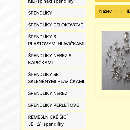
KILT-spínací špendlíky
Název
I
arrow_upward
arrow_downward
ŠPENDLÍKY
ŠPENDLÍKY CELOKOVOVÉ
ŠPENDLÍKY S
PLASTOVÝMI HLAVIČKAMI
ŠPENDLÍKY NEREZ S
KAPIČKAMI
ŠPENDLÍKY SE
SKLENĚNÝMI HLAVIČKAMI
ŠPENDLÍKY NEREZ
ŠPENDLÍKY PERLEŤOVÉ
ŘEMESLNICKÉ ŠICÍ
JEHLY+špendlíky