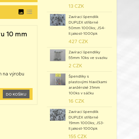
13 CZK
image
format_list_bulleted
Zavírací špendlík
DUPLEX stříbrné
50mm 1000ks; JS4-
ěru 10 mm
II.jakost-1000pk
427 CZK
Zavírací špendlíky
55mm 10ks ve svazku
2 CZK
m na výrobu
Špendlíky s
plastovými hlavičkami
aranžérské 31mm
100ks v sáčku
DO KOŠÍKU
16 CZK
Zavírací špendlík
DUPLEX stříbrné
19mm 1000ks; JS3-
II.jakost-1000pk
155 CZK