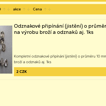
D
akce
Cena
arrow_upward
arrow_downward
arrow_upward
arrow_downward
arrow_upward
arrow_downward
Odznakové připínání (jistění) o prům
na výrobu broží a odznaků aj. 1ks
Kompletní odznakové připínání (jistění) o průměru 10 m
broží a odznaků aj. 1ks
2 CZK