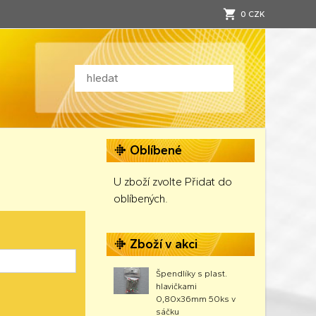
0 CZK
Oblíbené
U zboží zvolte Přidat do
oblíbených.
Zboží v akci
Špendlíky s plast.
hlavičkami
0,80x36mm 50ks v
sáčku