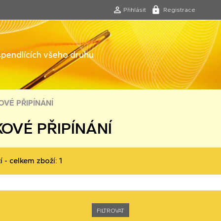
Přihlásit
Registrace
 špendlících všeho druhu
VÉ PŘIPÍNÁNÍ
OVÉ PŘIPÍNÁNÍ
í - celkem zboží: 1