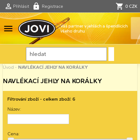
Přihlásit
Registrace
0 CZK
menu
Váš partner v jehlách a špendlících
všeho druhu
Úvod
-
NAVLÉKACÍ JEHLY NA KORÁLKY
NAVLÉKACÍ JEHLY NA KORÁLKY
Filtrování zboží - celkem zboží: 6
Název:
Cena: