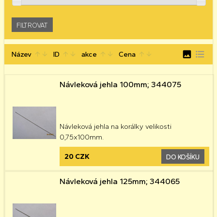
image
format_list_bulleted
Název
ID
akce
Cena
arrow_upward
arrow_downward
arrow_upward
arrow_downward
arrow_upward
arrow_downward
arrow_upward
arrow_downward
Návleková jehla 100mm; 344075
Návleková jehla na korálky velikosti
0,75x100mm.
20 CZK
DO KOŠÍKU
Návleková jehla 125mm; 344065