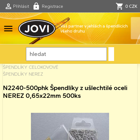
Přihlásit
Registrace
0 CZK
menu
Váš partner v jehlách a špendlících
všeho druhu
ŠPENDLÍKY CELOKOVOVÉ
ŠPENDLÍKY NEREZ
N2240-500phk Špendlíky z ušlechtilé oceli
NEREZ 0,65x22mm 500ks