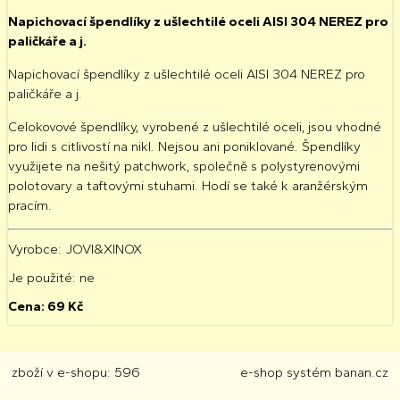
Napichovací špendlíky z ušlechtilé oceli AISI 304 NEREZ pro
paličkáře a j.
Napichovací špendlíky z ušlechtilé oceli AISI 304 NEREZ pro
paličkáře a j.
Celokovové špendlíky, vyrobené z ušlechtilé oceli, jsou vhodné
pro lidi s citlivostí na nikl. Nejsou ani poniklované. Špendlíky
využijete na nešitý patchwork, společně s polystyrenovými
polotovary a taftovými stuhami. Hodí se také k aranžérským
pracím.
Vyrobce:
JOVI&XINOX
Je použité
: ne
Cena:
69
Kč
zboží v e-shopu: 596
e-shop
systém
banan.cz