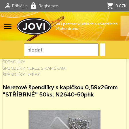
Přihlásit
Registrace
0 CZK
menu
Váš partner v jehlách a špendlících
všeho druhu
ŠPENDLÍKY
ŠPENDLÍKY NEREZ S KAPIČKAMI
ŠPENDLÍKY NEREZ
Nerezové špendlíky s kapičkou 0,59x26mm
"STŘÍBRNÉ" 50ks; N2640-50phk