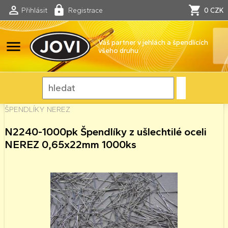
Přihlásit
Registrace
0 CZK
menu
Váš partner v jehlách a špendlících
všeho druhu
ŠPENDLÍKY NEREZ
N2240-1000pk Špendlíky z ušlechtilé oceli
NEREZ 0,65x22mm 1000ks