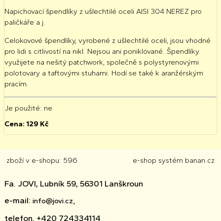
Napichovací špendlíky z ušlechtilé oceli AISI 304 NEREZ pro
paličkáře a j.
Celokovové špendlíky, vyrobené z ušlechtilé oceli, jsou vhodné
pro lidi s citlivostí na nikl. Nejsou ani poniklované. Špendlíky
využijete na nešitý patchwork, společně s polystyrenovými
polotovary a taftovými stuhami. Hodí se také k aranžérským
pracím.
Je použité
: ne
Cena:
129
Kč
zboží v e-shopu: 596
e-shop
systém
banan.cz
Fa. JOVI, Lubník 59, 56301 Lanškroun
e-mail:
info@jovi.cz,
telefon. +420 724334114