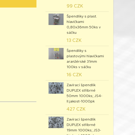
99 CZK
Špendlíky s plast.
hlavičkami
0,80x36mm 50ks v
sáčku
13 CZK
Špendlíky s
plastovými hlavičkami
aranžérské 31mm
100ks v sáčku
16 CZK
Zavírací špendlík
DUPLEX stříbrné
50mm 1000ks; JS4-
II.jakost-1000pk
427 CZK
Zavírací špendlík
DUPLEX stříbrné
19mm 1000ks; JS3-