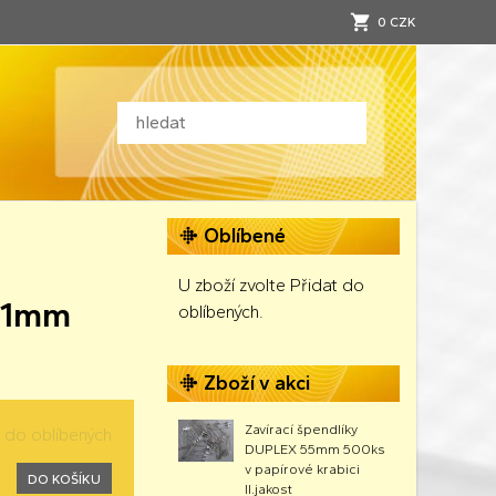
0 CZK
Oblíbené
U zboží zvolte Přidat do
31mm
oblíbených.
Zboží v akci
Zavírací špendlíky
t do oblíbených
DUPLEX 55mm 500ks
v papírové krabici
DO KOŠÍKU
II.jakost