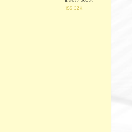
II.jakost-1000pk
155 CZK