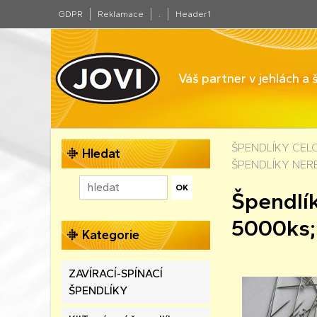
GDPR
Reklamace
.
Header1
Váš partner v jehlách a
ŠPENDLÍKY CE
Hledat
ŠPENDLÍKY NER
Špendlí
5000ks;
Kategorie
ZAVÍRACÍ-SPÍNACÍ
ŠPENDLÍKY