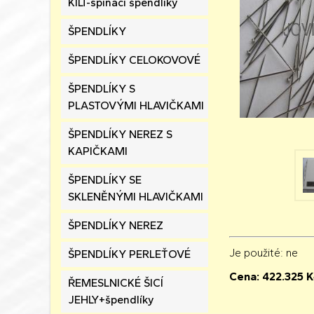
KILT-spínací špendlíky
ŠPENDLÍKY
ŠPENDLÍKY CELOKOVOVÉ
ŠPENDLÍKY S
PLASTOVÝMI HLAVIČKAMI
ŠPENDLÍKY NEREZ S
KAPIČKAMI
ŠPENDLÍKY SE
SKLENĚNÝMI HLAVIČKAMI
ŠPENDLÍKY NEREZ
Je použité
: ne
ŠPENDLÍKY PERLEŤOVÉ
Cena:
422.325
K
ŘEMESLNICKÉ ŠICÍ
JEHLY+špendlíky