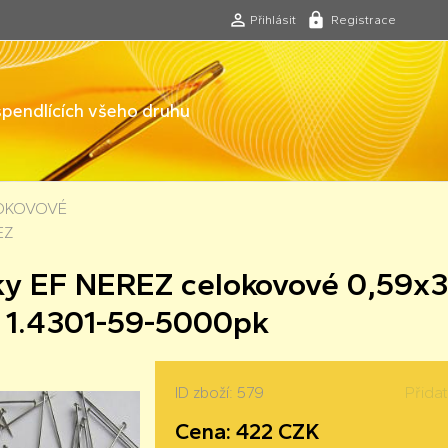
Přihlásit
Registrace
 špendlících všeho druhu
LOKOVOVÉ
EZ
ky EF NEREZ celokovové 0,59x
 1.4301-59-5000pk
ID zboží: 579
Přida
Cena: 422 CZK