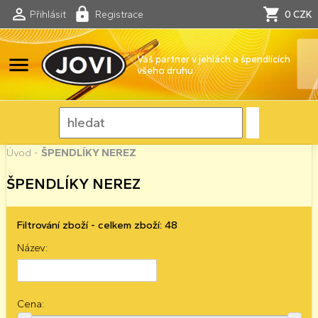
Přihlásit
Registrace
0 CZK
menu
Váš partner v jehlách a špendlících
všeho druhu
Úvod
-
ŠPENDLÍKY NEREZ
ŠPENDLÍKY NEREZ
Filtrování zboží - celkem zboží: 48
Název:
Cena: