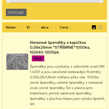
image
format_list_bulleted
Název
ID
akce
Cena
arrow_upward
arrow_downward
arrow_upward
arrow_downward
arrow_upward
arrow_downward
arrow_upward
arrow_downward
Nerezové špendlíky s kapičkou
0,59x26mm "STŘÍBRNÉ"1000ks;
N2640-1000pk
Nové
Špendlíky jsou vyrobeny z ušlechtilé oceli DIN
1.4301 a jsou zaručeně nerezavějící Rozměry:
0,59x26x1,8mm měřeno přes vše. 1000ks
rovné špendlíky, odolné špendlíky z nerezové
oceli, rovné špendlíky Šití s ​​plastovými
krabičkami, jemné saténové špendlíky,
špendlíky s plochou hlavou pro výrobu šperků,
šití