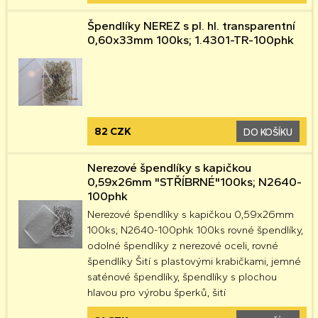
Špendlíky NEREZ s pl. hl. transparentní
0,60x33mm 100ks; 1.4301-TR-100phk
82 CZK
DO KOŠÍKU
Nerezové špendlíky s kapičkou
0,59x26mm "STŘÍBRNÉ"100ks; N2640-
100phk
Nerezové špendlíky s kapičkou 0,59x26mm
100ks; N2640-100phk 100ks rovné špendlíky,
odolné špendlíky z nerezové oceli, rovné
špendlíky Šití s ​​plastovými krabičkami, jemné
saténové špendlíky, špendlíky s plochou
hlavou pro výrobu šperků, šití