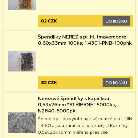
82 CZK
DO KOŠÍKU
Špendlíky NEREZ s pl. hl. tmavomodré
0,60x33mm 100ks; 1.4301-PNB-100phk
82 CZK
DO KOŠÍKU
Nerezové špendlíky s kapičkou
0,59x26mm "STŘÍBRNÉ" 5000ks;
N2640-5000pk
Špendlíky jsou vyrobeny z ušlechtilé oceli DIN
1.4301 a jsou zaručeně nerezavějící Rozměry:
0,59x26x1,8mm měřeno přes vše.