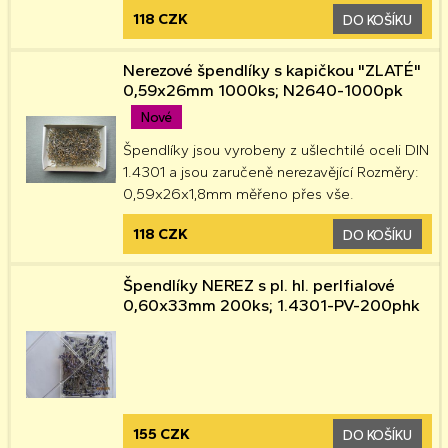
118 CZK
DO KOŠÍKU
Nerezové špendlíky s kapičkou "ZLATÉ"
0,59x26mm 1000ks; N2640-1000pk
Nové
Špendlíky jsou vyrobeny z ušlechtilé oceli DIN
1.4301 a jsou zaručeně nerezavějící Rozměry:
0,59x26x1,8mm měřeno přes vše.
118 CZK
DO KOŠÍKU
Špendlíky NEREZ s pl. hl. perlfialové
0,60x33mm 200ks; 1.4301-PV-200phk
155 CZK
DO KOŠÍKU