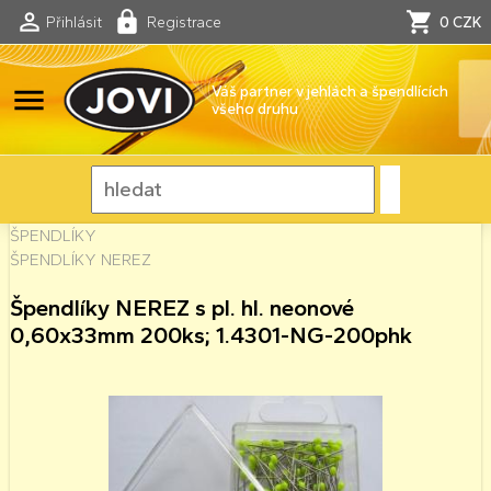
Přihlásit
Registrace
0 CZK
menu
Váš partner v jehlách a špendlících
všeho druhu
ŠPENDLÍKY
ŠPENDLÍKY NEREZ
Špendlíky NEREZ s pl. hl. neonové
0,60x33mm 200ks; 1.4301-NG-200phk