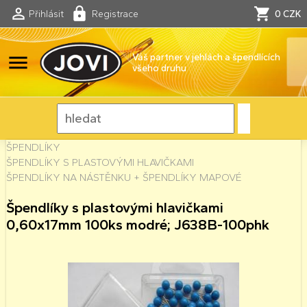
Přihlásit
Registrace
0 CZK
menu
Váš partner v jehlách a špendlících
všeho druhu
ŠPENDLÍKY
ŠPENDLÍKY S PLASTOVÝMI HLAVIČKAMI
ŠPENDLÍKY NA NÁSTĚNKU + ŠPENDLÍKY MAPOVÉ
Špendlíky s plastovými hlavičkami
0,60x17mm 100ks modré; J638B-100phk