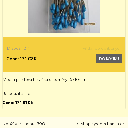
ID zboží: 214
Přidat do oblíbených
Cena: 171 CZK
DO KOŠÍKU
Modrá plastová hlavička s rozměry: 5x10mm.
Je použité
: ne
Cena:
171.31
Kč
zboží v e-shopu: 596
e-shop
systém
banan.cz