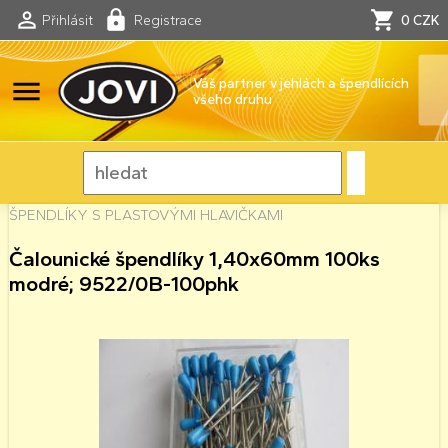
Přihlásit
Registrace
0 CZK
menu
Váš partner v jehlách a špendlících
všeho druhu
ŠPENDLÍKY S PLASTOVÝMI HLAVIČKAMI
Čalounické špendlíky 1,40x60mm 100ks
modré; 9522/0B-100phk