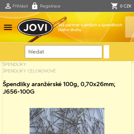
Přihlásit
Registrace
0 CZK
menu
Váš partner v jehlách a špendlících
všeho druhu
ŠPENDLÍKY
ŠPENDLÍKY CELOKOVOVÉ
Špendlíky aranžérské 100g, 0,70x26mm;
J656-100G