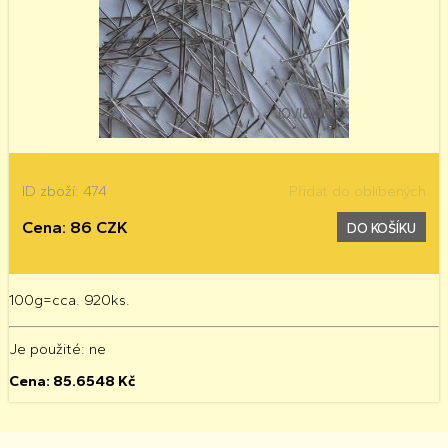
ID zboží: 474
Přidat do oblíbených
Cena: 86 CZK
DO KOŠÍKU
100g=cca. 920ks.
Je použité
: ne
Cena:
85.6548
Kč