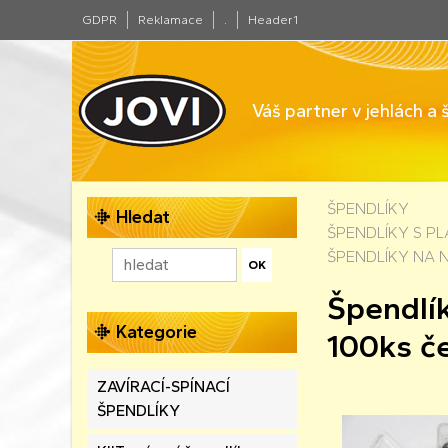
GDPR
Reklamace
.
Header1
Váš partner v jehlách a
ŠPENDLÍKY
Hledat
ŠPENDLÍKY S P
ŠPENDLÍKY NA 
Špendlí
Kategorie
100ks č
ZAVÍRACÍ-SPÍNACÍ
ŠPENDLÍKY