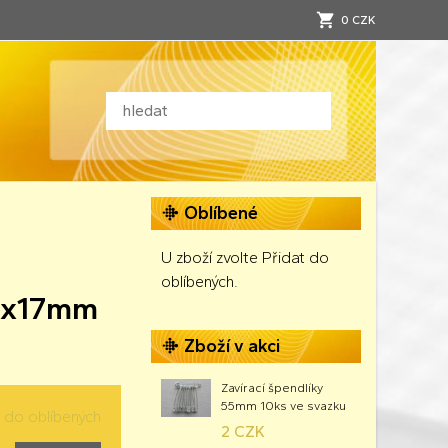
0 CZK
Oblíbené
U zboží zvolte Přidat do
oblíbených.
60x17mm
Zboží v akci
Zavírací špendlíky
55mm 10ks ve svazku
t do oblíbených
2 CZK