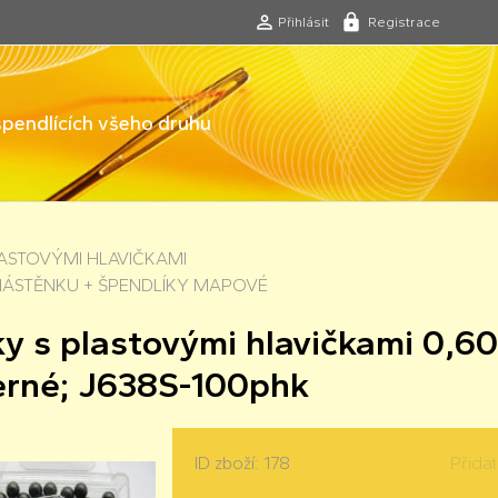
Přihlásit
Registrace
 špendlících všeho druhu
LASTOVÝMI HLAVIČKAMI
NÁSTĚNKU + ŠPENDLÍKY MAPOVÉ
ky s plastovými hlavičkami 0,
erné; J638S-100phk
ID zboží: 178
Přida