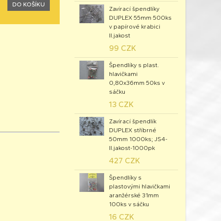
DO KOŠÍKU
Zavírací špendlíky
DUPLEX 55mm 500ks
v papírové krabici
II.jakost
99 CZK
Špendlíky s plast.
hlavičkami
0,80x36mm 50ks v
sáčku
13 CZK
Zavírací špendlík
DUPLEX stříbrné
50mm 1000ks; JS4-
II.jakost-1000pk
427 CZK
Špendlíky s
plastovými hlavičkami
aranžérské 31mm
100ks v sáčku
16 CZK