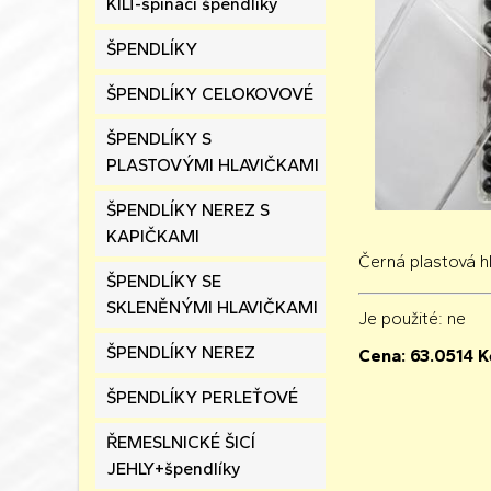
KILT-spínací špendlíky
ŠPENDLÍKY
ŠPENDLÍKY CELOKOVOVÉ
ŠPENDLÍKY S
PLASTOVÝMI HLAVIČKAMI
ŠPENDLÍKY NEREZ S
KAPIČKAMI
Černá plastová h
ŠPENDLÍKY SE
SKLENĚNÝMI HLAVIČKAMI
Je použité
: ne
ŠPENDLÍKY NEREZ
Cena:
63.0514
K
ŠPENDLÍKY PERLEŤOVÉ
ŘEMESLNICKÉ ŠICÍ
JEHLY+špendlíky