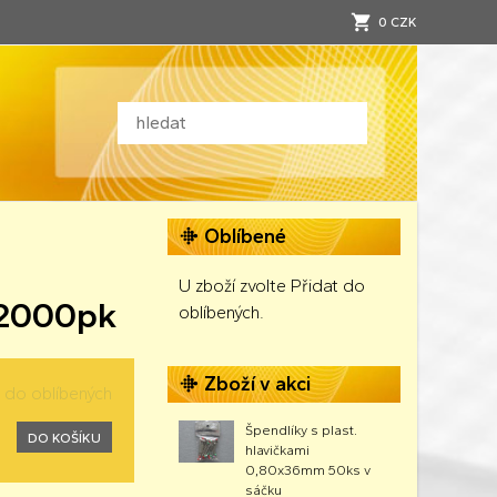
0 CZK
Oblíbené
U zboží zvolte Přidat do
-2000pk
oblíbených.
Zboží v akci
t do oblíbených
Špendlíky s plast.
DO KOŠÍKU
hlavičkami
0,80x36mm 50ks v
sáčku