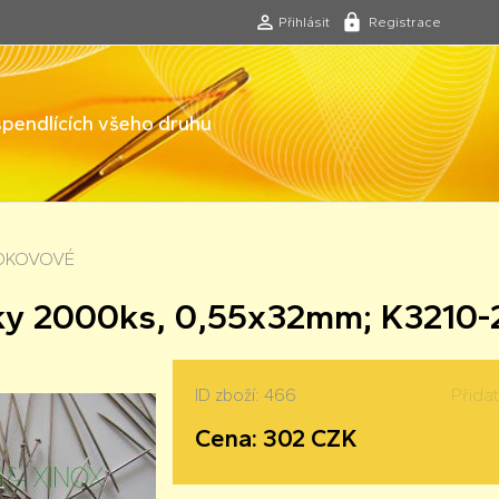
Přihlásit
Registrace
 špendlících všeho druhu
LOKOVOVÉ
ky 2000ks, 0,55x32mm; K3210
ID zboží: 466
Přida
Cena: 302 CZK