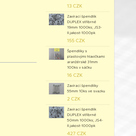
13 CZK
Zavírací špendlík
DUPLEX stříbrné
19mm 1000ks; JS3-
II.jakost-1000pk
155 CZK
Špendlíky s
plastovými hlavičkami
aranžérské 31mm
100ks v sáčku
16 CZK
Zavírací špendlíky
55mm 10ks ve svazku
2 CZK
Zavírací špendlík
DUPLEX stříbrné
50mm 1000ks; JS4-
II.jakost-1000pk
427 CZK