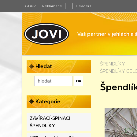
GDPR
Reklamace
.
Header1
Váš partner v jehlách a
ŠPENDLÍKY
Hledat
ŠPENDLÍKY CE
Špendlí
Kategorie
ZAVÍRACÍ-SPÍNACÍ
ŠPENDLÍKY