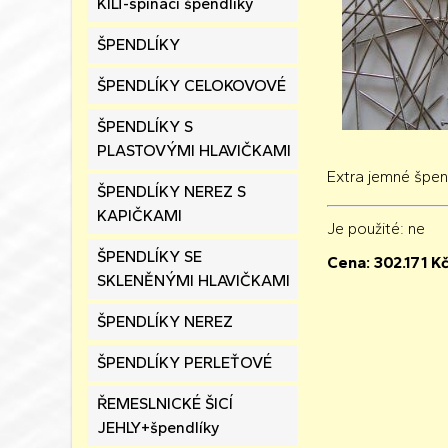
KILT-spínací špendlíky
ŠPENDLÍKY
ŠPENDLÍKY CELOKOVOVÉ
ŠPENDLÍKY S
PLASTOVÝMI HLAVIČKAMI
Extra jemné špen
ŠPENDLÍKY NEREZ S
KAPIČKAMI
Je použité
: ne
ŠPENDLÍKY SE
Cena:
302.171
K
SKLENĚNÝMI HLAVIČKAMI
ŠPENDLÍKY NEREZ
ŠPENDLÍKY PERLEŤOVÉ
ŘEMESLNICKÉ ŠICÍ
JEHLY+špendlíky